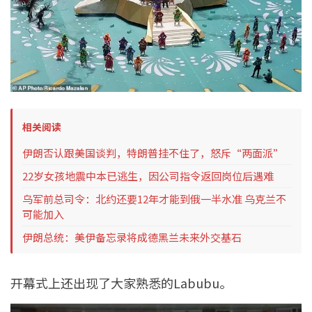
相关阅读
伊朗否认跟美国谈判，特朗普挂不住了，怒斥“两面派”
22岁女孩地震中本已逃生，因公司指令返回岗位后遇难
乌军前总司令：北约还要12年才能到俄一半水准 乌克兰不
可能加入
伊朗总统：美伊备忘录将成德黑兰未来外交基石
开幕式上还出现了大家熟悉的Labubu。