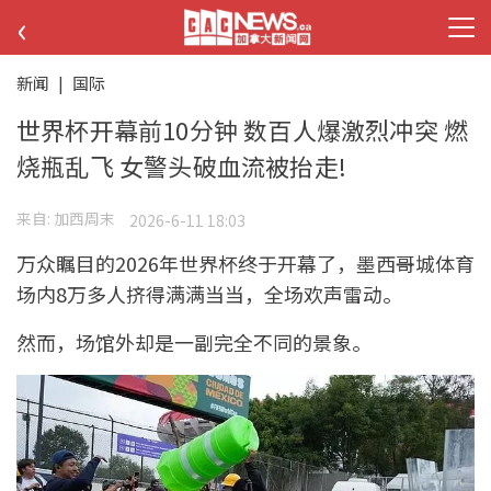
‹
新闻
|
国际
世界杯开幕前10分钟 数百人爆激烈冲突 燃
烧瓶乱飞 女警头破血流被抬走!
来自:
加西周末
2026-6-11 18:03
万众瞩目的2026年世界杯终于开幕了，墨西哥城体育
场内8万多人挤得满满当当，全场欢声雷动。
然而，场馆外却是一副完全不同的景象。