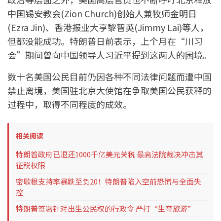
中国锡安教会(Zion Church)创始人兼牧师金明日
(Ezra Jin)、香港报业大亨黎智英(Jimmy Lai)等人，
但都没能成功。特朗普日前表示，上个月在“川习
会”期间曾向中国领导人习近平提到这两人的困境。
数十名美国公民目前仍因各种不同法律问题而遭中国
禁止离境，美国驻北京大使馆在争取美国公民获释的
过程中，取得不同程度的成效。
相关阅读
特朗普政府已退还1000千亿美元关税 最高法院裁决冲击其
征税权限
密歇根支持率暴跌至负20！特朗普陷入空前恐慌与全面失
控
特朗普签署针对出生公民权的行政令 严打“生育旅游”