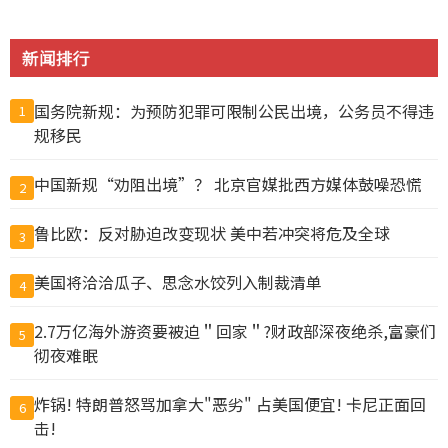
新闻排行
国务院新规：为预防犯罪可限制公民出境，公务员不得违
1
规移民
中国新规“劝阻出境”？ 北京官媒批西方媒体鼓噪恐慌
2
鲁比欧：反对胁迫改变现状 美中若冲突将危及全球
3
美国将洽洽瓜子、思念水饺列入制裁清单
4
2.7万亿海外游资要被迫＂回家＂?财政部深夜绝杀,富豪们
5
彻夜难眠
炸锅! 特朗普怒骂加拿大"恶劣" 占美国便宜! 卡尼正面回
6
击!