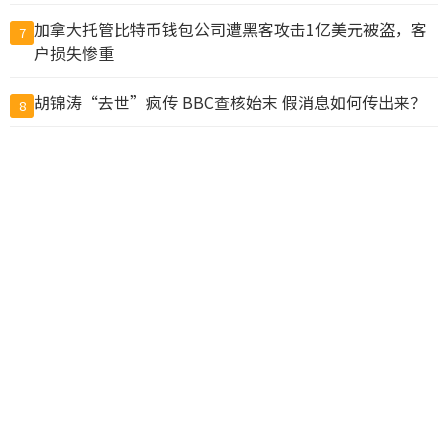
加拿大托管比特币钱包公司遭黑客攻击1亿美元被盗，客
7
户损失惨重
胡锦涛“去世”疯传 BBC查核始末 假消息如何传出来？
8
10万人排队入籍加拿大 美占一半 现在申请要等19个月
9
惊爆! 加拿大两飞机空中相撞坠毁! 上海起飞航班也出险
10
情, 仅相距20米
查看完整榜单>>
© CACNews加拿大新闻网