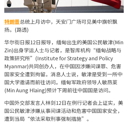
特朗普
总统上月访中，天安门广场可见美中旗帜飘
扬。(路透)
华尔街日报12日报导，缅甸出生的美国公民敏津(Min
Zin)出身学运人士与记者，是智库机构“缅甸战略与
政策研究所”(Institute for Strategy and Policy
Myanmar)共同创办人，在中国因涉嫌间谍罪、危害
国家安全遭到拘留。消息人士说，敏津是受到一所中
国大学邀请而前往访问。缅甸军政府领导人敏昂莱
(Min Aung Hlaing)预计下周前往中国国是访问。
中国外交部发言人林剑12日在例行记者会上证实，美
国公民敏津涉嫌从事间谍活动和危害中国国家安全，
遭到当局“依法采取刑事强制措施”。