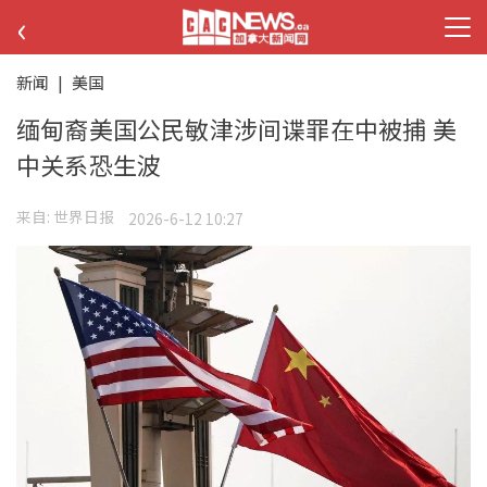
‹
新闻
|
美国
缅甸裔美国公民敏津涉间谍罪在中被捕 美
中关系恐生波
来自:
世界日报
2026-6-12 10:27