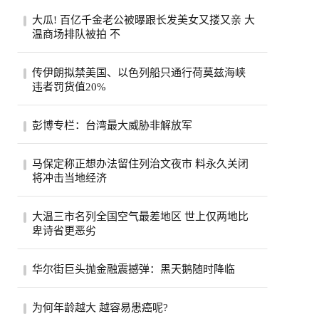
大瓜! 百亿千金老公被曝跟长发美女又搂又亲 大
温商场排队被拍 不
一段在温哥华街头随手拍下的手机视频，突
传伊朗拟禁美国、以色列船只通行荷莫兹海峡
然把香港豪门圈炸开了锅。8月6日，有网友
违者罚货值20%
在社...
伊朗荷莫兹海峡8月5日照片。(美联社)伊朗
彭博专栏：台湾最大威胁非解放军
半官方媒体法斯通讯社（Fars）引述一名议
员说...
彭博专栏作家瓦斯瓦尼表示，比起解放军，
马保定称正想办法留住列治文夜市 料永久关闭
台湾民众更该担心中共的认知作战。（美联
将冲击当地经济
社）...
列治文夜市能否在市内其他地方找到新的落
大温三市名列全国空气最差地区 世上仅两地比
脚点？列治文市官员们希望如此，他们担心
卑诗省更恶劣
今年...
受山火烟雾影响，卑诗省南部内陆名登全球
华尔街巨头抛金融震撼弹：黑天鹅随时降临
空气质素最恶劣地区之列。目前世上只有巴
基斯...
股市屡创新高、投资热度不减，但华尔街却
为何年龄越大 越容易患癌呢?
开始拉响警报。摩根大通执行长戴蒙