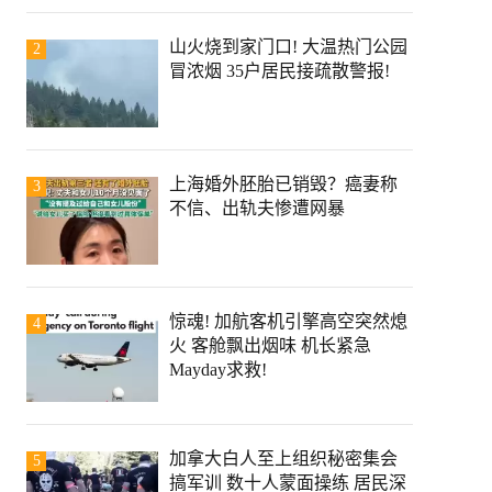
山火烧到家门口! 大温热门公园
2
冒浓烟 35户居民接疏散警报!
上海婚外胚胎已销毁？癌妻称
3
不信、出轨夫惨遭网暴
惊魂! 加航客机引擎高空突然熄
4
火 客舱飘出烟味 机长紧急
Mayday求救!
加拿大白人至上组织秘密集会
5
搞军训 数十人蒙面操练 居民深