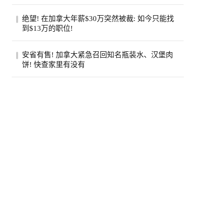
（Jamie Di...
步入中年之后，许多人会发现身边患癌的亲
绝望! 在加拿大年薪$30万突然被裁: 如今只能找
友似乎变多了。五十岁的老张就是如此，原
到$13万的职位!
本以...
近日，在Reddit的加拿大求职论坛
安省有售! 加拿大紧急召回知名瓶装水、汉堡肉
（r/CanadaJobs）上，一篇关于薪资断崖式
饼! 快查家里有没有
下跌的帖子引...
加拿大食品检验局（CFIA）近日接连发布
两则食品召回通知，涉及知名品牌瓶装水和
鸡肉汉...