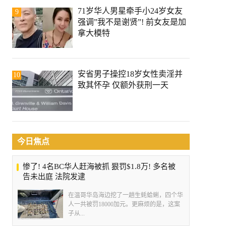
71岁华人男星牵手小24岁女友
9
强调”我不是谢贤”! 前女友是加
拿大模特
安省男子操控18岁女性卖淫并
10
致其怀孕 仅额外获刑一天
今日焦点
惨了! 4名BC华人赶海被抓 狠罚$1.8万! 多名被
告未出庭 法院发逮
在温哥华岛海边挖了一趟生蚝蛤蜊，四个华
人一共被罚18000加元。更麻烦的是，这案
子从...