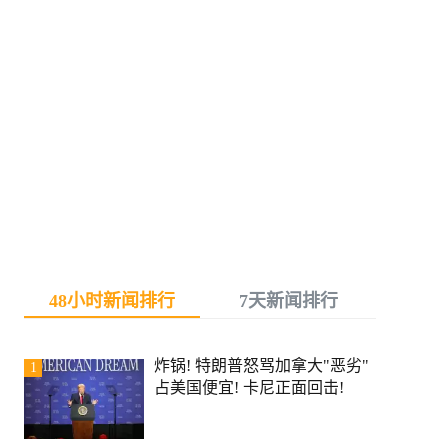
48小时新闻排行
7天新闻排行
炸锅! 特朗普怒骂加拿大"恶劣"
1
占美国便宜! 卡尼正面回击!