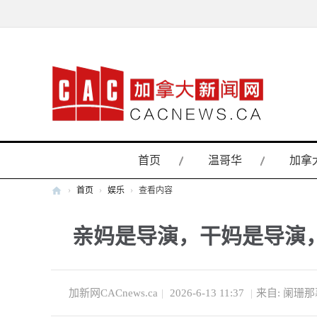
首页
温哥华
加拿
›
首页
›
娱乐
›
查看内容
加
亲妈是导演，干妈是导演，
拿
大
新
闻
加新网CACnews.ca
|
2026-6-13 11:37
|
来自: 阑珊那
网