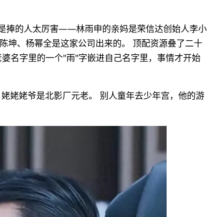
，是捧的人太厉害——林雨申的亲妈是荣信达创始人李小
陈坤、杨幂全是这家公司出来的。 顶配资源叠了二十
老婆名字里的一个"雨"字嵌进自己名字里，事情才开始
，姥姥姥爷是北影厂元老。 别人童年去少年宫，他的游