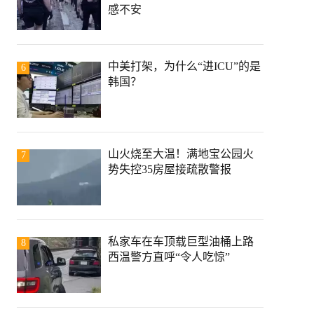
感不安
中美打架，为什么“进ICU”的是
6
韩国？
山火烧至大温！满地宝公园火
7
势失控35房屋接疏散警报
私家车在车顶载巨型油桶上路
8
西温警方直呼“令人吃惊”