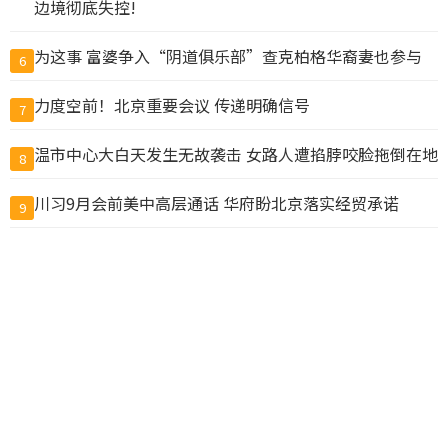
边境彻底失控!
为这事 富婆争入“阴道俱乐部”查克柏格华裔妻也参与
6
力度空前！北京重要会议 传递明确信号
7
温市中心大白天发生无故袭击 女路人遭掐脖咬脸拖倒在地
8
川习9月会前美中高层通话 华府盼北京落实经贸承诺
9
抓包丈夫带小三做试管 上海抗癌妻欲销毁胚胎遭拒
10
查看完整榜单>>
© CACNews加拿大新闻网