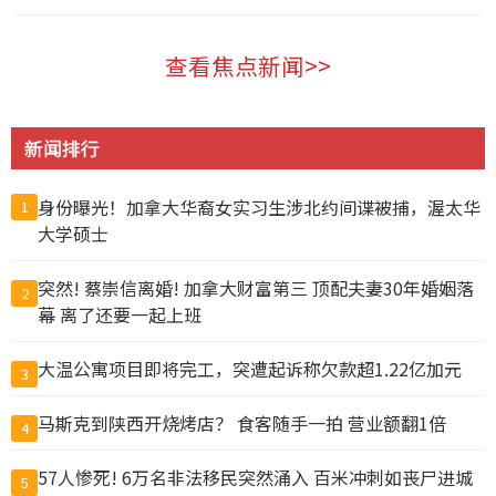
查看焦点新闻>>
新闻排行
身份曝光！加拿大华裔女实习生涉北约间谍被捕，渥太华
1
大学硕士
突然! 蔡崇信离婚! 加拿大财富第三 顶配夫妻30年婚姻落
2
幕 离了还要一起上班
大温公寓项目即将完工，突遭起诉称欠款超1.22亿加元
3
马斯克到陕西开烧烤店？ 食客随手一拍 营业额翻1倍
4
57人惨死! 6万名非法移民突然涌入 百米冲刺如丧尸进城
5