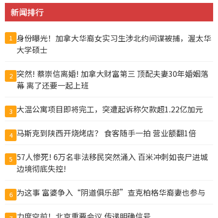
新闻排行
身份曝光！加拿大华裔女实习生涉北约间谍被捕，渥太华
1
大学硕士
突然! 蔡崇信离婚! 加拿大财富第三 顶配夫妻30年婚姻落
2
幕 离了还要一起上班
大温公寓项目即将完工，突遭起诉称欠款超1.22亿加元
3
马斯克到陕西开烧烤店？ 食客随手一拍 营业额翻1倍
4
57人惨死! 6万名非法移民突然涌入 百米冲刺如丧尸进城
5
边境彻底失控!
为这事 富婆争入“阴道俱乐部”查克柏格华裔妻也参与
6
力度空前！北京重要会议 传递明确信号