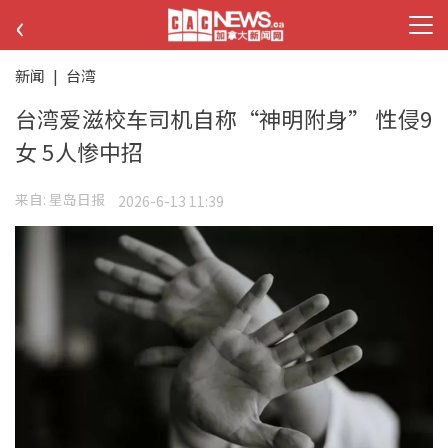
‹
新闻
|
台湾
台湾爱滋校车司机自称“神明附身” 性侵9
女 5人惨中招
来自:
星岛日报
2026-6-13 11:39