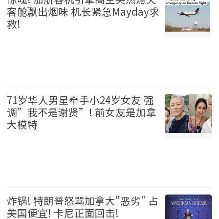
客舱飘出烟味 机长紧急Mayday求
救!
加拿大 2026-08-06
71岁华人男星牵手小24岁女友 强
调”我不是谢贤”! 前女友是加拿
大模特
娱乐 2026-08-06
炸锅! 特朗普怒骂加拿大"恶劣" 占
美国便宜! 卡尼正面回击!