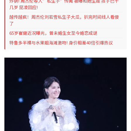
炸锅! 周杰伦卷入”私生子”传闻 被曝和她生娃 孩子已十
几岁 昆凌回应!
越传越疯！周杰伦刘若雪私生子大瓜，扒完时间线人看傻
了
65岁崔健近况曝光，曾未婚生女至今婚恋成谜
特鲁多半裸与水果姐海滩激吻! 身价相差40倍引爆热议