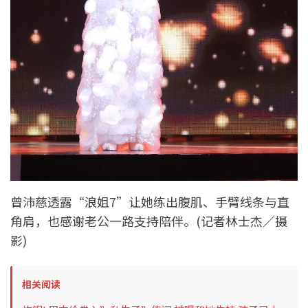
曾沛慈透露“浪姐7”让她练出腹肌、手臂线条与直
角肩，也感谢老公一路支持陪伴。(记者林士杰／摄
影)
相关阅读