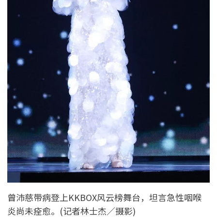
曾沛慈带病登上KKBOX风云榜舞台，坦言急性咽喉
炎尚未痊愈。(记者林士杰／摄影)