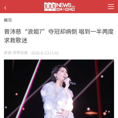
‹
娱乐
曾沛慈“浪姐7”夺冠却病倒 唱到一半两度
求救歌迷
来自:
世界日报
2026-6-13 11:41