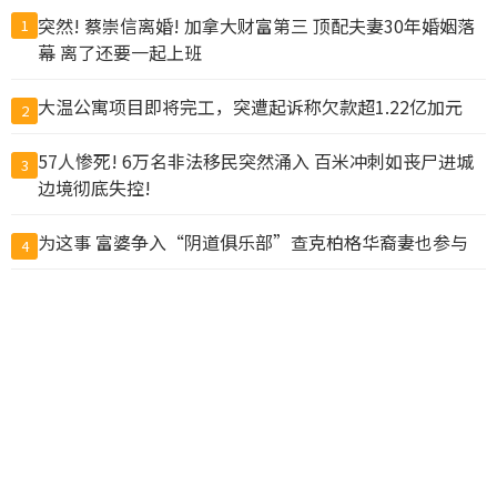
突然! 蔡崇信离婚! 加拿大财富第三 顶配夫妻30年婚姻落
1
幕 离了还要一起上班
大温公寓项目即将完工，突遭起诉称欠款超1.22亿加元
2
57人惨死! 6万名非法移民突然涌入 百米冲刺如丧尸进城
3
边境彻底失控!
为这事 富婆争入“阴道俱乐部”查克柏格华裔妻也参与
4
温市中心大白天发生无故袭击 女路人遭掐脖咬脸拖倒在地
5
抓包丈夫带小三做试管 上海抗癌妻欲销毁胚胎遭拒
6
国务院新规：为预防犯罪可限制公民出境，公务员不得违
7
规移民
暗示统一？中国解放军：百年目标到关键期 注意力集中未
8