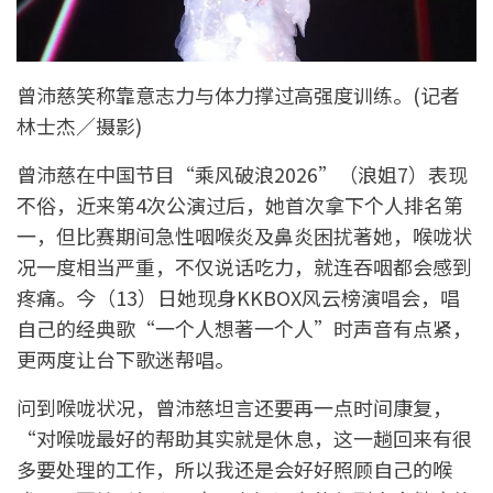
曾沛慈笑称靠意志力与体力撑过高强度训练。(记者
林士杰／摄影)
曾沛慈在中国节目“乘风破浪2026”（浪姐7）表现
不俗，近来第4次公演过后，她首次拿下个人排名第
一，但比赛期间急性咽喉炎及鼻炎困扰著她，喉咙状
况一度相当严重，不仅说话吃力，就连吞咽都会感到
疼痛。今（13）日她现身KKBOX风云榜演唱会，唱
自己的经典歌“一个人想著一个人”时声音有点紧，
更两度让台下歌迷帮唱。
问到喉咙状况，曾沛慈坦言还要再一点时间康复，
“对喉咙最好的帮助其实就是休息，这一趟回来有很
多要处理的工作，所以我还是会好好照顾自己的喉