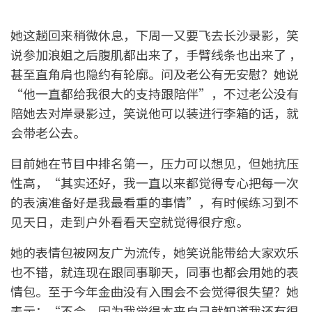
她这趟回来稍微休息，下周一又要飞去长沙录影，笑
说参加浪姐之后腹肌都出来了，手臂线条也出来了 ，
甚至直角肩也隐约有轮廓。问及老公有无安慰？她说
“他一直都给我很大的支持跟陪伴”，不过老公没有
陪她去对岸录影过，笑说他可以装进行李箱的话，就
会带老公去。
目前她在节目中排名第一，压力可以想见，但她抗压
性高，“其实还好，我一直以来都觉得专心把每一次
的表演准备好是我最看重的事情”，有时候练习到不
见天日，走到户外看看天空就觉得很疗愈。
她的表情包被网友广为流传，她笑说能带给大家欢乐
也不错，就连现在跟同事聊天，同事也都会用她的表
情包。至于今年金曲没有入围会不会觉得很失望？她
表示：“不会，因为我觉得本来自己就知道我还有很