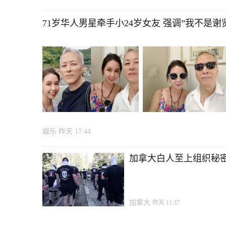
71岁华人男星牵手小24岁女友 强调”我不是谢
娱乐
昨天 17:44
加拿大白人至上组织秘密
加拿大
昨天 11:37