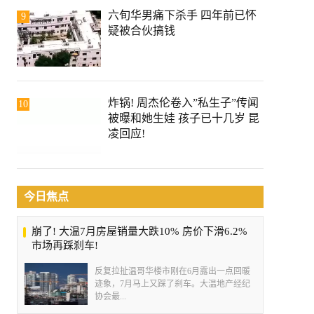
六旬华男痛下杀手 四年前已怀
9
疑被合伙搞钱
炸锅! 周杰伦卷入”私生子”传闻
10
被曝和她生娃 孩子已十几岁 昆
凌回应!
今日焦点
崩了! 大温7月房屋销量大跌10% 房价下滑6.2%
市场再踩刹车!
反复拉扯温哥华楼市刚在6月露出一点回暖
迹象，7月马上又踩了刹车。大温地产经纪
协会最...