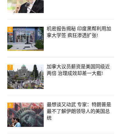
机密报告揭秘 印度黑帮利用加
6
拿大学签 疯狂渗透扩张!
加拿大议员薪资是美国同级近
7
两倍 治理成效却差一大截!
最想谈又动武 专家：特朗普是
8
最不了解伊朗领导人的美国总
统