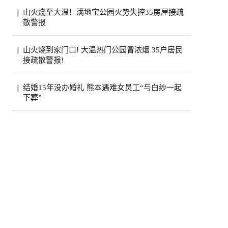
美国政府已退还约1000亿美元关税，约占依
山火烧至大温！满地宝公园火势失控35房屋接疏
据国际紧急经济权力法所征税款的六成。最
散警报
高法...
位于卑诗省大温地区的满地宝周三(5日)下午
山火烧到家门口! 大温热门公园冒浓烟 35户居民
发生山火，当局下午稍晚更新消息，称已有
接疏散警报!
两...
卑诗省大温贝尔卡拉地区公园周三突发野
结婚15年没办婚礼 熊本遇难女员工“与白纱一起
火，安莫尔村35处房产接疏散警报。高压电
下葬”
线一度...
熊本7.1强震后，7月30日拍摄到的永旺梦乐
城熊本。(欧新社)日本熊本县“永旺梦乐城熊
本...