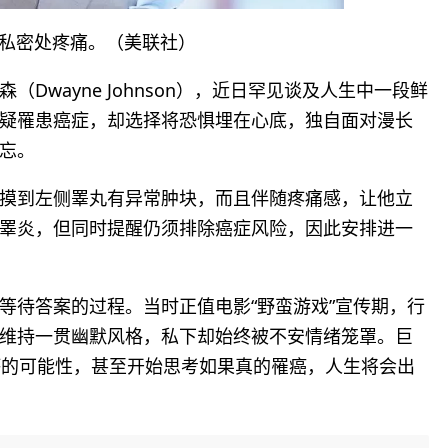
私密处疼痛。（美联社）
Dwayne Johnson），近日罕见谈及人生中一段鲜
疑罹患癌症，却选择将恐惧埋在心底，独自面对漫长
忘。
摸到左侧睪丸有异常肿块，而且伴随疼痛感，让他立
睪炎，但同时提醒仍须排除癌症风险，因此安排进一
等待答案的过程。当时正值电影“野蛮游戏”宣传期，行
维持一贯幽默风格，私下却始终被不安情绪笼罩。巨
坏的可能性，甚至开始思考如果真的罹癌，人生将会出