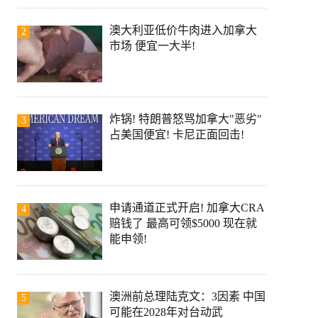
澳大利亚低价牛肉进入加拿大
2
市场 便宜一大半!
炸锅! 特朗普怒骂加拿大"恶劣"
3
占美国便宜! 卡尼正面回击!
申请通道正式开启! 加拿大CRA
4
赔钱了 最高可领$5000 现在就
能申领!
澳洲前总理陆克文：3因素 中国
5
可能在2028年对台动武