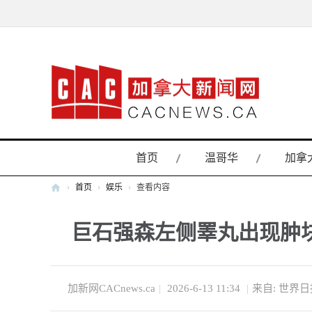
首页
温哥华
加拿
›
首页
›
娱乐
›
查看内容
加
巨石强森左侧睪丸出现肿块
拿
大
新
闻
加新网CACnews.ca
|
2026-6-13 11:34
|
来自: 世界日
网