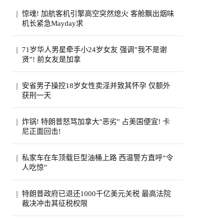
惊魂! 加航客机引擎高空突然熄火 客舱飘出烟味
机长紧急Mayday求
一架从多伦多飞往旧金山的加航客机，眼看
71岁华人男星牵手小24岁女友 强调”我不是谢
就要抵达目的地，机舱里却突然冒出烟味，
贤”! 前女友是加拿
一号...
71岁的台湾老牌男星姜厚任，刚过完生日，
安省男子操控18岁女性卖淫并致其怀孕 仅额外
顺手官宣了女友。女友陈苡㛤（童芯），比
获刑一天
他整...
安大略省47岁男子霍格亚尼因操控18岁女性
炸锅! 特朗普怒骂加拿大"恶劣" 占美国便宜! 卡
卖淫并致其怀孕，被判处已羁押时间之外仅
尼正面回击!
一天...
特朗普怒斥加拿大“讨厌”，加总理卡尼回应
私家车在车顶载巨型油桶上路 西温警方直呼“令
将继续捍卫本国利益，同一天加美贸易官员
人吃惊”
恢...
西温哥华警方近日重点报告了他们在长周末
特朗普政府已退还1000千亿美元关税 最高法院
期间进行的一次罕见的交通拦截。西温警局
裁决冲击其征税权限
在社...