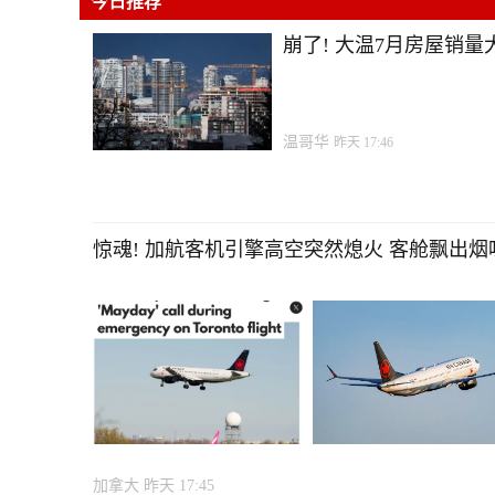
今日推荐
崩了! 大温7月房屋销量大
温哥华
昨天 17:46
惊魂! 加航客机引擎高空突然熄火 客舱飘出烟味 
加拿大
昨天 17:45