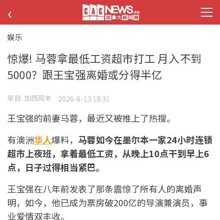
‹
娱乐
惊爆! 马蓉拿最低工资超市打工 月入不到
5000？跟王宝强离婚或分得半亿
来自:
加西周末
2026-6-13 18:31
王宝强的前妻马蓉，最近又被推上了热搜。
有澳洲
华人
爆料，
马蓉如今在墨尔本一家24小时连锁
超市上夜班，拿着最低工资，从晚上10点干到早上6
点，日子过得相当紧巴。
王宝强在八年前发表了那条震惊了所有人的离婚声
明，如今，他已成为票房破200亿的导演兼演员，事
业爱情双丰收。