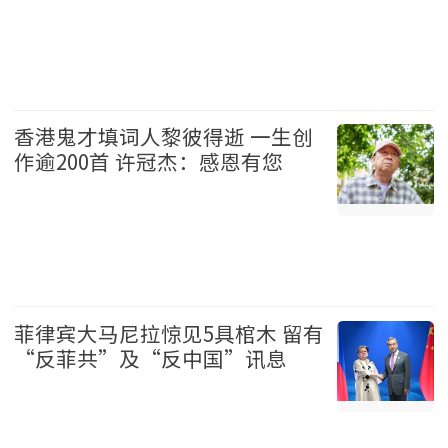
温哥华 2026-08-07
香港鬼才填词人黎彼得逝 一生创
作逾200首 许冠杰：感恩有您
娱乐 2026-08-07
菲律宾大马尼拉惊见5具棺木 留有
“反菲共”及“反中国”讯息