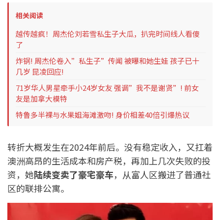
相关阅读
越传越疯！周杰伦刘若雪私生子大瓜，扒完时间线人看傻
了
炸锅! 周杰伦卷入”私生子”传闻 被曝和她生娃 孩子已十
几岁 昆凌回应!
71岁华人男星牵手小24岁女友 强调”我不是谢贤”! 前女
友是加拿大模特
特鲁多半裸与水果姐海滩激吻! 身价相差40倍引爆热议
转折大概发生在2024年前后。没有稳定收入，又扛着
澳洲高昂的生活成本和房产税，再加上几次失败的投
资，她
陆续变卖了豪宅豪车
，从富人区搬进了普通社
区的联排公寓。