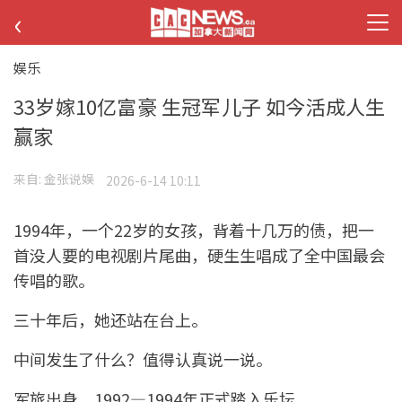
‹
娱乐
33岁嫁10亿富豪 生冠军儿子 如今活成人生
赢家
来自:
金张说娱
2026-6-14 10:11
1994年，一个22岁的女孩，背着十几万的债，把一
首没人要的电视剧片尾曲，硬生生唱成了全中国最会
传唱的歌。
三十年后，她还站在台上。
中间发生了什么？值得认真说一说。
军旅出身，1992—1994年正式踏入乐坛