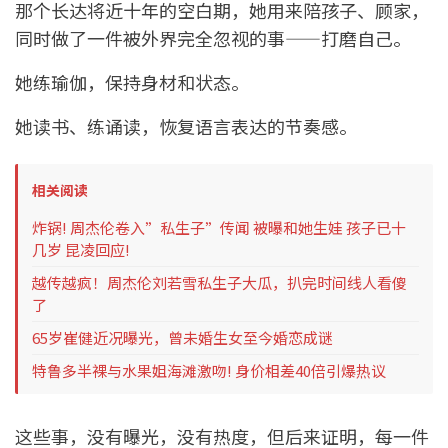
那个长达将近十年的空白期，她用来陪孩子、顾家，
同时做了一件被外界完全忽视的事——打磨自己。
她练瑜伽，保持身材和状态。
她读书、练诵读，恢复语言表达的节奏感。
相关阅读
炸锅! 周杰伦卷入”私生子”传闻 被曝和她生娃 孩子已十
几岁 昆凌回应!
越传越疯！周杰伦刘若雪私生子大瓜，扒完时间线人看傻
了
65岁崔健近况曝光，曾未婚生女至今婚恋成谜
特鲁多半裸与水果姐海滩激吻! 身价相差40倍引爆热议
这些事，没有曝光，没有热度，但后来证明，每一件