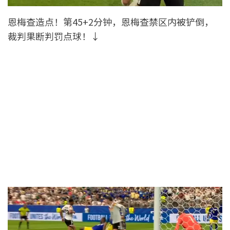
恩梅查造点！第45+2分钟，恩梅查禁区内被铲倒，
裁判果断判罚点球！↓