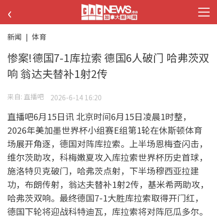
‹
新闻
|
体育
惨案!德国7-1库拉索 德国6人破门 哈弗茨双
响 翁达夫替补1射2传
来自:
直播吧
2026-6-14 16:20
直播吧6月15日讯 北京时间6月15日凌晨1时整，
2026年美加墨世界杯小组赛E组第1轮在休斯顿体育
场展开角逐，德国对阵库拉索。上半场恩梅查闪击，
维尔茨助攻，科梅嫩夏攻入库拉索世界杯历史首球，
施洛特贝克破门，哈弗茨点射，下半场穆西亚拉建
功，布朗传射，翁达夫替补1射2传，基米希两助攻，
哈弗茨双响。最终德国7-1大胜库拉索取得开门红，
德国下轮将迎战科特迪瓦，库拉索将对阵厄瓜多尔。