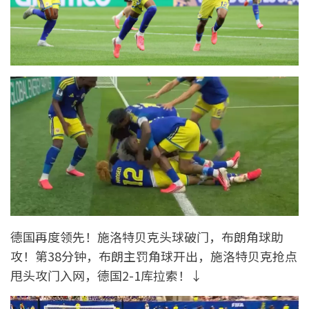
德国再度领先！施洛特贝克头球破门，布朗角球助
攻！第38分钟，布朗主罚角球开出，施洛特贝克抢点
甩头攻门入网，德国2-1库拉索！↓