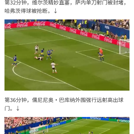
第32分钟，维尔茨精妙直塞，萨内单刀射门被封堵，
哈弗茨得球被抢断。↓
第36分钟，儒尼尼奥·巴库纳外围强行远射高出球
门。↓