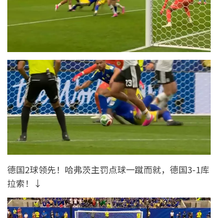
德国2球领先！哈弗茨主罚点球一蹴而就，德国3-1库
拉索！↓