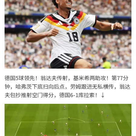
德国5球领先！翁达夫传射，基米希两助攻！第77分
钟，哈弗茨下底扫向后点，劳姆跟进无私横传，翁达
夫包抄推射空门得分，德国6-1库拉索！↓