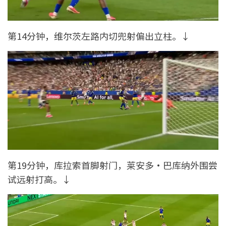
第14分钟，维尔茨左路内切兜射偏出立柱。↓
第19分钟，库拉索首脚射门，莱安多·巴库纳外围尝
试远射打高。↓