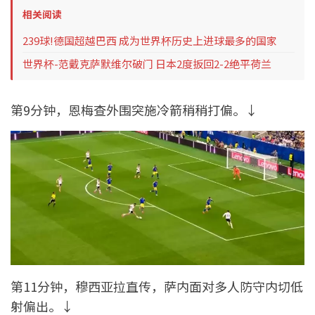
相关阅读
239球!德国超越巴西 成为世界杯历史上进球最多的国家
世界杯-范戴克萨默维尔破门 日本2度扳回2-2绝平荷兰
第9分钟，恩梅查外围突施冷箭稍稍打偏。↓
第11分钟，穆西亚拉直传，萨内面对多人防守内切低
射偏出。↓