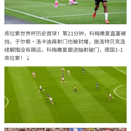
库拉索世界杯历史首球！第21分钟，科梅嫩夏直塞被
挡，于尔根·洛卡迪再射门也被封堵，施洛特贝克连
续解围没有踢远，科梅嫩夏跟进抽射破门，德国1-1
库拉索！↓