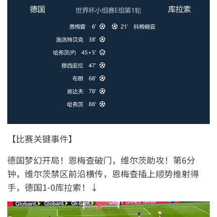
【比赛关键事件】
德国梦幻开局！恩梅查破门，维尔茨助攻！第6分
钟，维尔茨禁区前沿横传，恩梅查插上顺势推射得
手，德国1-0库拉索！↓