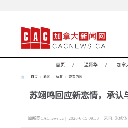
首页
温哥华
加拿
›
首页
›
新闻
›
体育
›
查看内容
加
苏翊鸣回应新恋情，承认
拿
大
新
闻
加新网CACnews.ca
|
2026-6-15 09:33
|
来自: 米修
网