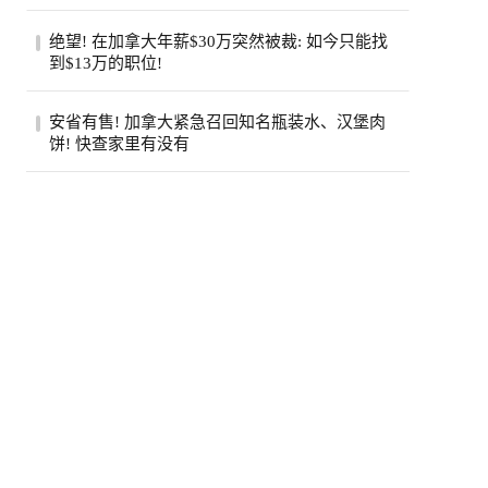
（Jamie Di...
步入中年之后，许多人会发现身边患癌的亲
绝望! 在加拿大年薪$30万突然被裁: 如今只能找
友似乎变多了。五十岁的老张就是如此，原
到$13万的职位!
本以...
近日，在Reddit的加拿大求职论坛
安省有售! 加拿大紧急召回知名瓶装水、汉堡肉
（r/CanadaJobs）上，一篇关于薪资断崖式
饼! 快查家里有没有
下跌的帖子引...
加拿大食品检验局（CFIA）近日接连发布
两则食品召回通知，涉及知名品牌瓶装水和
鸡肉汉...