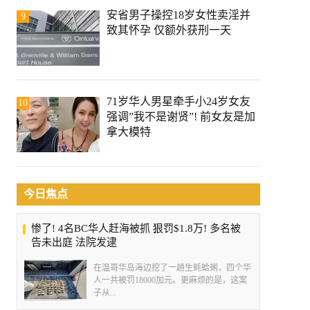
安省男子操控18岁女性卖淫并
9
致其怀孕 仅额外获刑一天
71岁华人男星牵手小24岁女友
10
强调”我不是谢贤”! 前女友是加
拿大模特
今日焦点
惨了! 4名BC华人赶海被抓 狠罚$1.8万! 多名被
告未出庭 法院发逮
在温哥华岛海边挖了一趟生蚝蛤蜊，四个华
人一共被罚18000加元。更麻烦的是，这案
子从...