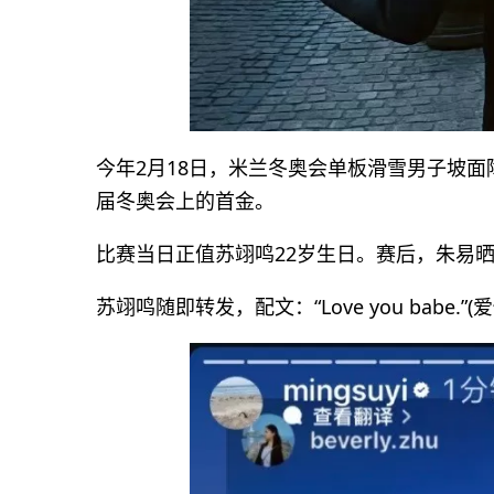
今年2月18日，米兰冬奥会单板滑雪男子坡
届冬奥会上的首金。
比赛当日正值苏翊鸣22岁生日。赛后，朱易晒出二人
苏翊鸣随即转发，配文：“Love you babe.”(