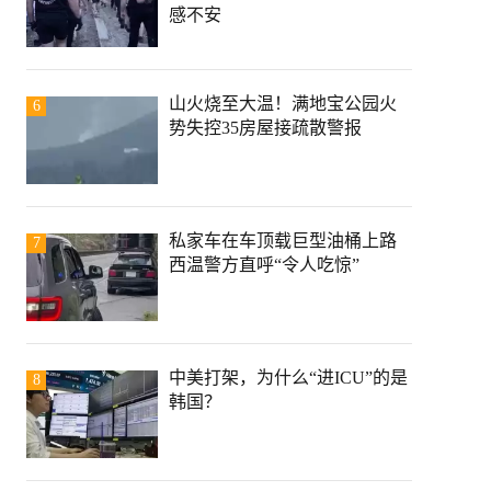
感不安
山火烧至大温！满地宝公园火
6
势失控35房屋接疏散警报
私家车在车顶载巨型油桶上路
7
西温警方直呼“令人吃惊”
中美打架，为什么“进ICU”的是
8
韩国？