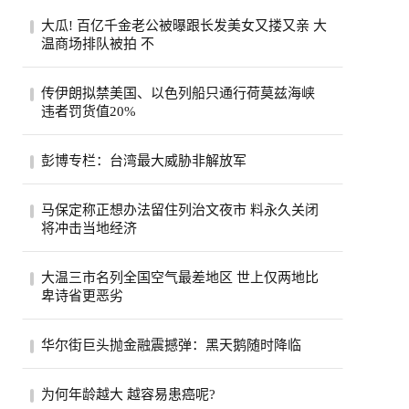
大瓜! 百亿千金老公被曝跟长发美女又搂又亲 大
温商场排队被拍 不
一段在温哥华街头随手拍下的手机视频，突
传伊朗拟禁美国、以色列船只通行荷莫兹海峡
然把香港豪门圈炸开了锅。8月6日，有网友
违者罚货值20%
在社...
伊朗荷莫兹海峡8月5日照片。(美联社)伊朗
彭博专栏：台湾最大威胁非解放军
半官方媒体法斯通讯社（Fars）引述一名议
员说...
彭博专栏作家瓦斯瓦尼表示，比起解放军，
马保定称正想办法留住列治文夜市 料永久关闭
台湾民众更该担心中共的认知作战。（美联
将冲击当地经济
社）...
列治文夜市能否在市内其他地方找到新的落
大温三市名列全国空气最差地区 世上仅两地比
脚点？列治文市官员们希望如此，他们担心
卑诗省更恶劣
今年...
受山火烟雾影响，卑诗省南部内陆名登全球
华尔街巨头抛金融震撼弹：黑天鹅随时降临
空气质素最恶劣地区之列。目前世上只有巴
基斯...
股市屡创新高、投资热度不减，但华尔街却
为何年龄越大 越容易患癌呢?
开始拉响警报。摩根大通执行长戴蒙