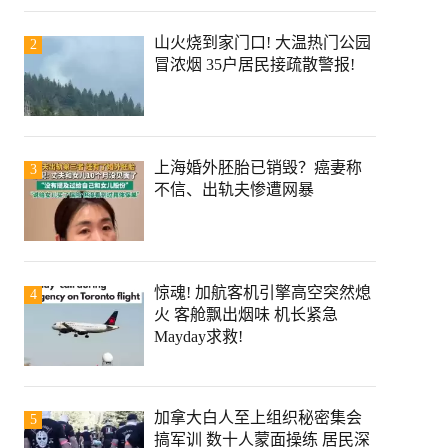
山火烧到家门口! 大温热门公园
2
冒浓烟 35户居民接疏散警报!
上海婚外胚胎已销毁？癌妻称
3
不信、出轨夫惨遭网暴
惊魂! 加航客机引擎高空突然熄
4
火 客舱飘出烟味 机长紧急
Mayday求救!
加拿大白人至上组织秘密集会
5
搞军训 数十人蒙面操练 居民深