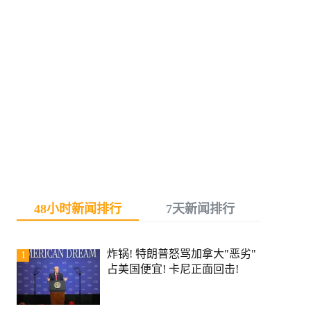
48小时新闻排行
7天新闻排行
炸锅! 特朗普怒骂加拿大"恶劣"
1
占美国便宜! 卡尼正面回击!