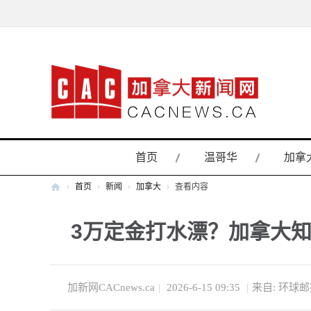
首页
温哥华
加拿
›
首页
›
新闻
›
加拿大
›
查看内容
加
3万定金打水漂？加拿大知
拿
大
新
闻
加新网CACnews.ca
|
2026-6-15 09:35
|
来自: 环球
网