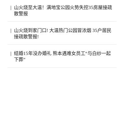
美国政府已退还约1000亿美元关税，约占依
山火烧至大温！满地宝公园火势失控35房屋接疏
据国际紧急经济权力法所征税款的六成。最
散警报
高法...
位于卑诗省大温地区的满地宝周三(5日)下午
山火烧到家门口! 大温热门公园冒浓烟 35户居民
发生山火，当局下午稍晚更新消息，称已有
接疏散警报!
两...
卑诗省大温贝尔卡拉地区公园周三突发野
结婚15年没办婚礼 熊本遇难女员工“与白纱一起
火，安莫尔村35处房产接疏散警报。高压电
下葬”
线一度...
熊本7.1强震后，7月30日拍摄到的永旺梦乐
城熊本。(欧新社)日本熊本县“永旺梦乐城熊
本...