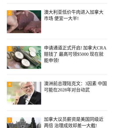
澳大利亚低价牛肉进入加拿大
2
市场 便宜一大半!
申请通道正式开启! 加拿大CRA
3
赔钱了 最高可领$5000 现在就
能申领!
澳洲前总理陆克文：3因素 中国
4
可能在2028年对台动武
加拿大议员薪资是美国同级近
5
两倍 治理成效却差一大截!