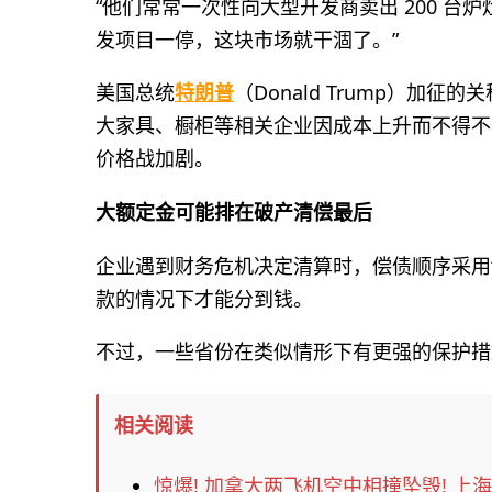
“他们常常一次性向大型开发商卖出 200 台炉灶、2
发项目一停，这块市场就干涸了。”
美国总统
特朗普
（Donald Trump）加
大家具、橱柜等相关企业因成本上升而不得不
价格战加剧。
大额定金可能排在破产清偿最后
企业遇到财务危机决定清算时，偿债顺序采用
款的情况下才能分到钱。
不过，一些省份在类似情形下有更强的保护措
相关阅读
惊爆! 加拿大两飞机空中相撞坠毁! 上海