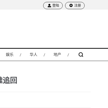
登陆
注册
娱乐
华人
地产
难追回