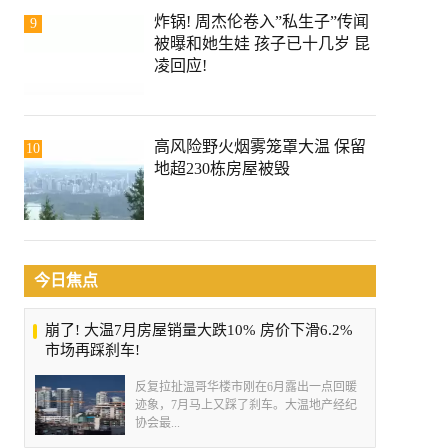
炸锅! 周杰伦卷入”私生子”传闻
9
被曝和她生娃 孩子已十几岁 昆
凌回应!
高风险野火烟雾笼罩大温 保留
10
地超230栋房屋被毁
今日焦点
崩了! 大温7月房屋销量大跌10% 房价下滑6.2%
市场再踩刹车!
反复拉扯温哥华楼市刚在6月露出一点回暖
迹象，7月马上又踩了刹车。大温地产经纪
协会最...