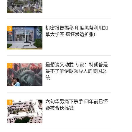
机密报告揭秘 印度黑帮利用加
6
拿大学签 疯狂渗透扩张!
最想谈又动武 专家：特朗普是
7
最不了解伊朗领导人的美国总
统
六旬华男痛下杀手 四年前已怀
8
疑被合伙搞钱