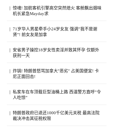
惊魂! 加航客机引擎高空突然熄火 客舱飘出烟味
机长紧急Mayday求
一架从多伦多飞往旧金山的加航客机，眼看
71岁华人男星牵手小24岁女友 强调”我不是谢
就要抵达目的地，机舱里却突然冒出烟味，
贤”! 前女友是加拿
一号...
71岁的台湾老牌男星姜厚任，刚过完生日，
安省男子操控18岁女性卖淫并致其怀孕 仅额外
顺手官宣了女友。女友陈苡㛤（童芯），比
获刑一天
他整...
安大略省47岁男子霍格亚尼因操控18岁女性
炸锅! 特朗普怒骂加拿大"恶劣" 占美国便宜! 卡
卖淫并致其怀孕，被判处已羁押时间之外仅
尼正面回击!
一天...
特朗普怒斥加拿大“讨厌”，加总理卡尼回应
私家车在车顶载巨型油桶上路 西温警方直呼“令
将继续捍卫本国利益，同一天加美贸易官员
人吃惊”
恢...
西温哥华警方近日重点报告了他们在长周末
特朗普政府已退还1000千亿美元关税 最高法院
期间进行的一次罕见的交通拦截。西温警局
裁决冲击其征税权限
在社...