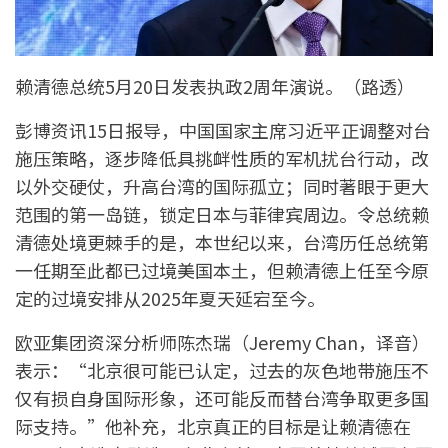
赖清德总统5月20日发表执政2周年演说。（路透）
彭博资讯15日报导，中国国家主席习近平正调整对台
施压策略，逐步降低具挑衅性质的军机扰台行动，改
以外交硬仗，升高台湾的国际孤立；同时著眼于更大
范围的第一岛链，锁定日本与菲律宾周边。令总统赖
清德处境更棘手的是，本世纪以来，台湾历任总统第
一任期至此都已过境美国本土，但赖清德上任至今原
定的过境安排从2025年夏天延宕至今。
欧亚集团资深分析师陈杰瑞（Jeremy Chan，译音）
表示：“北京很可能已认定，过去的灰色地带施压不
仅有损自身国际形象，还可能反而替台湾争取更多国
际支持。”他补充，北京真正的目标是让赖清德在