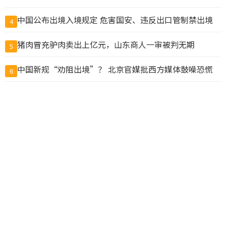
中国公布出境入境规定 危害国安、违反出口管制禁出境
4
猪肉冒充驴肉卖出上亿元，山东商人一审被判无期
5
中国新规“劝阻出境”？ 北京官媒批西方媒体鼓噪恐慌
6
鲁比欧：反对胁迫改变现状 美中若冲突将危及全球
7
他们申请用8000万美元“翻译中国”，却成了一场闹剧
8
美国将洽洽瓜子、思念水饺列入制裁清单
9
温哥华两教会学校涉虐童集体诉讼 法院准以3000万元和
10
解
查看完整榜单>>