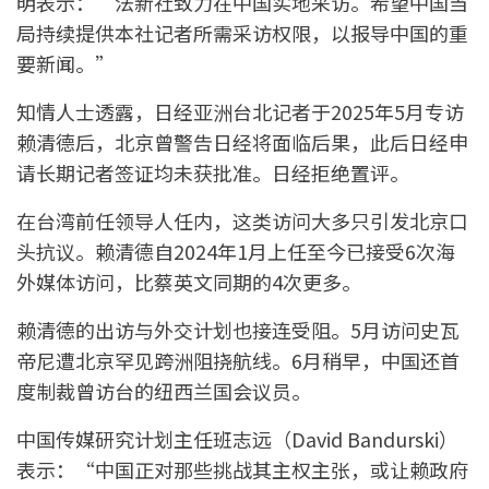
明表示：“法新社致力在中国实地采访。希望中国当
局持续提供本社记者所需采访权限，以报导中国的重
要新闻。”
知情人士透露，日经亚洲台北记者于2025年5月专访
赖清德后，北京曾警告日经将面临后果，此后日经申
请长期记者签证均未获批准。日经拒绝置评。
在台湾前任领导人任内，这类访问大多只引发北京口
头抗议。赖清德自2024年1月上任至今已接受6次海
外媒体访问，比蔡英文同期的4次更多。
赖清德的出访与外交计划也接连受阻。5月访问史瓦
帝尼遭北京罕见跨洲阻挠航线。6月稍早，中国还首
度制裁曾访台的纽西兰国会议员。
中国传媒研究计划主任班志远（David Bandurski）
表示：“中国正对那些挑战其主权主张，或让赖政府