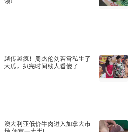
领!
加拿大 2026-08-05
越传越疯！周杰伦刘若雪私生子
大瓜，扒完时间线人看傻了
娱乐 2026-08-05
澳大利亚低价牛肉进入加拿大市
场 便宜一大半!