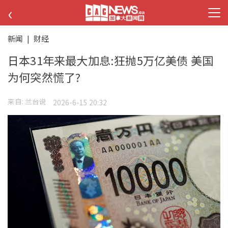
‹
新闻
|
财经
日本31年来最大加息:狂抛5万亿美债 美国
为何突然慌了?
来自:
兰台说
2026-6-15 20:32