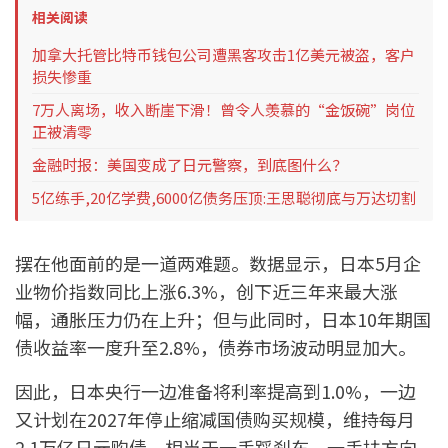
相关阅读
加拿大托管比特币钱包公司遭黑客攻击1亿美元被盗，客户
损失惨重
7万人离场，收入断崖下滑！曾令人羡慕的“金饭碗”岗位
正被清零
金融时报：美国变成了日元警察，到底图什么？
5亿练手,20亿学费,6000亿债务压顶:王思聪彻底与万达切割
摆在他面前的是一道两难题。数据显示，日本5月企
业物价指数同比上涨6.3%，创下近三年来最大涨
幅，通胀压力仍在上升；但与此同时，日本10年期国
债收益率一度升至2.8%，债券市场波动明显加大。
因此，日本央行一边准备将利率提高到1.0%，一边
又计划在2027年停止缩减国债购买规模，维持每月
2.1万亿日元购债，相当于一手踩刹车、一手扶方向