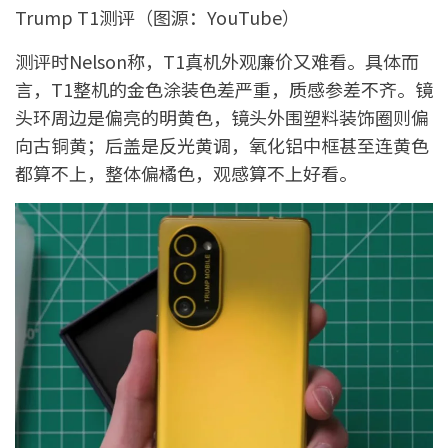
Trump T1测评（图源：YouTube）
测评时Nelson称，T1真机外观廉价又难看。具体而
言，T1整机的金色涂装色差严重，质感参差不齐。镜
头环周边是偏亮的明黄色，镜头外围塑料装饰圈则偏
向古铜黄；后盖是反光黄调，氧化铝中框甚至连黄色
都算不上，整体偏橘色，观感算不上好看。