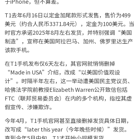
于iPhone，但不算差。
T1去年6月16日以定金加尾款形式发售，售价为499
美元（约合人民币3371.84元），定金为100美元。当
时官方承诺2025年8月左右发货，并特别强调“美国
制造”，宣称在美国阿拉巴马、加州、佛罗里达生产
该款手机。
在T1手机发布仅6天左右，其官网就悄悄删掉
“Made in USA”介绍，改成“以美国价值观设
计”。时隔半年左右，这一举动遭美国民主党议员、
哈佛法学院前教授Elizabeth Warren公开致信包括
FTC（联邦贸易委员会）在内的多个机构，指控其虚
假宣传、涉嫌欺诈。
今年4月，T1手机官网甚至直接删掉发货具体日期，
改写成“later this year（今年晚些时候）”发货。
直到今年5月中旬，T1才开始小规模发货。