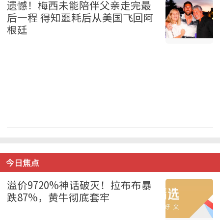
遗憾！梅西未能陪伴父亲走完最
后一程 得知噩耗后从美国飞回阿
根廷
体育 2026-08-09
今日焦点
溢价9720%神话破灭！拉布布暴
跌87%，黄牛彻底套牢