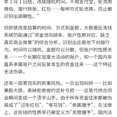
年 1 月 1 日结，改成随机时间。不用支付宝，轮流用
微信、银行转账、红包……每种方式轮流换，防止被
识别出周期性。"
但即使改变结算的时间、方式和金额，大数据反洗钱
系统仍能通过"资金流向链条、账户性质对应、缺乏
真实商业背景"的综合分析，识别出这是地下对敲行
为。时间可以随机，金额可以分散，但账户的性质关
系——一个长期在加拿大活动的账户，和一个国内非
直系亲属账户之间反复发生的资金往来——这个特征
无法伪装。
还有一层更现实的民事风险。一旦出现纠纷——比如
美股大跌，表妹拒绝按约定补亏损——这笔代持合同
会瞬间变成一个烫手山芋。由于所有资金往来都被伪
装成了"过年红包"、"零花钱"、"亲属赠予"，在法律
上，这些钱的性质早已被定义为"无偿赠予"。国内法