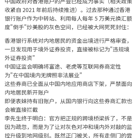
中国政府对香港账户的严查已经成为事实（相关政策
收紧自 2021 年前后持续推进）。过去那种通过香港
银行账户作为中转站、利用每人每年 5 万美元换汇额
度"倒手"炒美股的灰色空间，已经被大网死死封住：
香港银行系统对内地居民的资金出境进行严格审查，
一旦发现用于境外证券投资，直接被标记为"违规境
外证券投资"
中国证监会明确将富途、老虎等互联网券商定性
为"在中国境内无牌照非法展业"
这些券商已全面从中国内地应用商店下架，严禁面向
内地居民新开账户
即便表妹持有旧账户，从国内银行向这些券商汇款也
会被直接拦截
李先生终于明白：官方把正规的跨境桥梁拆了，不是
因为疏忽，而是为了让对灰色对冲和境内外对敲的监
控升级到地网级别。既然正门被关，所有走侧门的尝