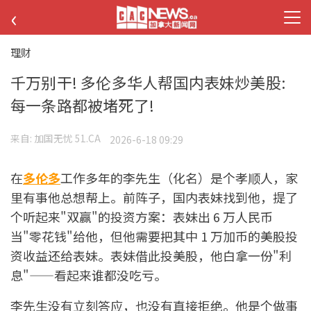
‹
理财
千万别干! 多伦多华人帮国内表妹炒美股:
每一条路都被堵死了!
来自:
加国无忧 51.CA
2026-6-18 09:29
在
多伦多
工作多年的李先生（化名）是个孝顺人，家
里有事他总想帮上。前阵子，国内表妹找到他，提了
个听起来"双赢"的投资方案：表妹出 6 万人民币
当"零花钱"给他，但他需要把其中 1 万加币的美股投
资收益还给表妹。表妹借此投美股，他白拿一份"利
息"——看起来谁都没吃亏。
李先生没有立刻答应，也没有直接拒绝。他是个做事