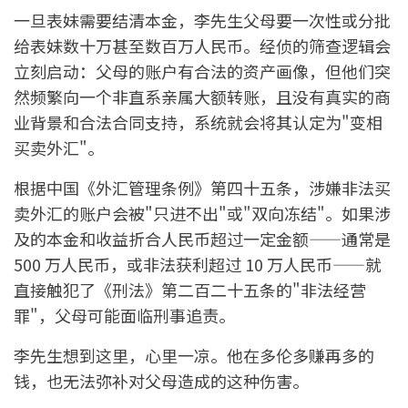
一旦表妹需要结清本金，李先生父母要一次性或分批
给表妹数十万甚至数百万人民币。经侦的筛查逻辑会
立刻启动：父母的账户有合法的资产画像，但他们突
然频繁向一个非直系亲属大额转账，且没有真实的商
业背景和合法合同支持，系统就会将其认定为"变相
买卖外汇"。
根据中国《外汇管理条例》第四十五条，涉嫌非法买
卖外汇的账户会被"只进不出"或"双向冻结"。如果涉
及的本金和收益折合人民币超过一定金额——通常是
500 万人民币，或非法获利超过 10 万人民币——就
直接触犯了《刑法》第二百二十五条的"非法经营
罪"，父母可能面临刑事追责。
李先生想到这里，心里一凉。他在多伦多赚再多的
钱，也无法弥补对父母造成的这种伤害。