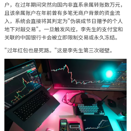
户，在过年期间突然向国内非直系亲属转账数万元，
且该亲属账户在年前曾有多笔无商户背景的资金流
入，系统会直接将其判定为"伪装成节日赠予的个人
地下对敲交易"。一旦触发风控，李先生的支付宝和
关联的中国银行卡会被立即限制交易或永久冻结。
"过年红包也是死路。"这是李先生第三次碰壁。