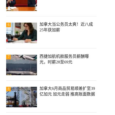
加拿大当公务员太爽！近八成
6
25年获加薪
西捷加航机舱服务员薪酬曝
7
光，时薪28至69元
加拿大6月商品贸易顺差扩至39
8
亿加元 加元走弱 推高账面数据