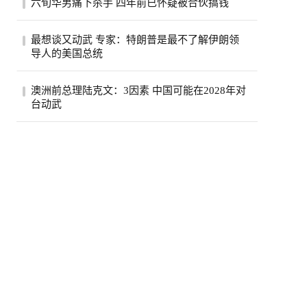
六旬华男痛下杀手 四年前已怀疑被合伙搞钱
费按年上升5.6%，达295亿元，显示2026年
初加...
薄正峰在巴沙迪那投资的35户公寓的开发
最想谈又动武 专家：特朗普是最不了解伊朗领
案，现金投入800万元左右，总贷款1500万
导人的美国总统
元，全...
伊朗德黑兰民众3日经过街道上的反美广告
澳洲前总理陆克文：3因素 中国可能在2028年对
看板。（路透）特朗普总统自认擅长看透并
台动武
利用...
澳州前总理陆克文。(欧新社资料照)澳洲前
总理陆克文在澳洲广播公司（ABC）5日播
出的专...