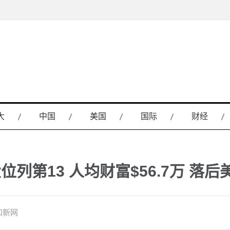
大
中国
美国
国际
财经
列第13 人均财富$56.7万 落后
加新网