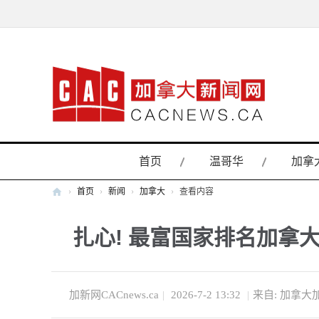
首页
温哥华
加拿
›
首页
›
新闻
›
加拿大
›
查看内容
加
扎心! 最富国家排名加拿大位
拿
大
新
闻
加新网CACnews.ca
|
2026-7-2 13:32
|
来自: 加拿大
网