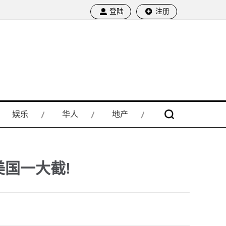
登陆
注册
娱乐
华人
地产
美国一大截!