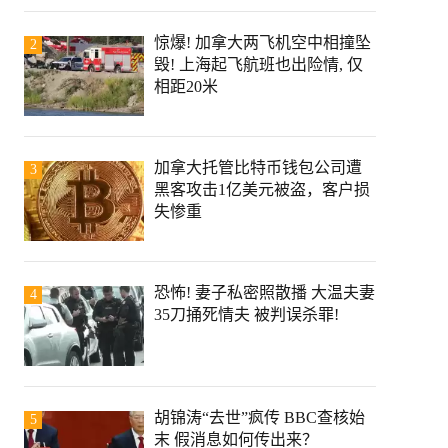
惊爆! 加拿大两飞机空中相撞坠
2
毁! 上海起飞航班也出险情, 仅
相距20米
加拿大托管比特币钱包公司遭
3
黑客攻击1亿美元被盗，客户损
失惨重
恐怖! 妻子私密照散播 大温夫妻
4
35刀捅死情夫 被判误杀罪!
胡锦涛“去世”疯传 BBC查核始
5
末 假消息如何传出来？