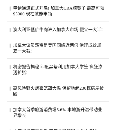
申请通道正式开启! 加拿大CRA赔钱了 最高可领
$5000 现在就能申领
加拿大税务局账户在2020年遭黑客入侵后，
澳大利亚低价牛肉进入加拿大市场 便宜一大半!
拖了6年的集体诉讼终于走到了赔钱这一
步。从8...
加拿大超市引入低价澳大利亚牛肉，与本地
加拿大议员薪资是美国同级近两倍 治理成效却
产品每公斤价差超40加元。供应紧张、气候
差一大截!
成本...
加拿大纳税人联合会报告称，加拿大省级议
机密报告揭秘 印度黑帮利用加拿大学签 疯狂渗
员平均年薪约11.5万加元，是美国州级议员
透扩张!
近两...
一份加拿大边境服务局机密报告披露，印度
高风险野火烟雾笼罩大温 保留地超230栋房屋被
比什诺伊帮派头目戈迪·布拉尔持学生签证
毁
入境...
大温哥华地区遭评级高达9级的野火烟雾笼
加拿大首季旅游消费增5.6% 本地游升温带动业
罩，奥卡纳根印第安保留地火灾致逾230栋
界增长
房屋被...
加拿大统计局公布，今年第一季全国旅游消