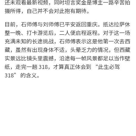
还未观看最新视频，同时坦言奖金是博主一路辛苦拍
摄所得，自己并不会对此抱有期待。
目前，石师傅与刘师傅已平安返回重庆。抵达拉萨休
整一晚、打卡游览后，二人便启程返程。对于这一场
充满未知的长途挑战，石师傅表示这是他第一次去西
藏，虽然有出现身体不适，头晕乏力的情况，但西藏
实景远比镜头里震撼，沿途每一帧风景都足以当作壁
纸，走完一趟 318，才算真正体会到 “此生必驾
318” 的含义。