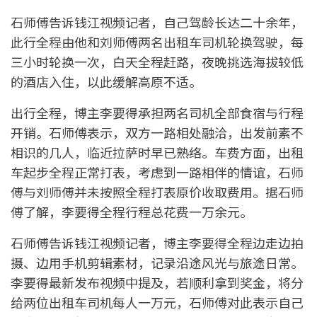
石师傅告诉钱江视频记者，自己驾龄长达二十余年，
此行全程由他和刘师傅两名出租车司机轮换驾驶，每
三小时轮换一次，白天全程赶路，夜晚挑选海拔较低
的酒店入住，以此缓解高原不适。
出行全程，博主李要得承担两名司机全部食宿与行程
开销。石师傅表示，双方一路相处融洽，出发前素不
相识的几人，临近拉萨时早已熟络。车费方面，出租
车起步全程正常打表，考虑到一路相伴的情谊，石师
傅与刘师傅并未按照全程打表原价收取费用。据石师
傅了解，李要得全程行程总花费一万余元。
石师傅告诉钱江视频记者，博主李要得全程边走边拍
摄、边用手机剪辑素材，记录沿途风光与旅途日常。
李要得最新发布视频中提及，若顺利拿到奖金，将分
给两位出租车司机每人一万元，石师傅对此表示自己