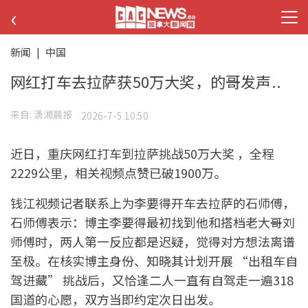
‹
新闻
|
中国
网红打车去拉萨获50万大奖，的哥发声..
来自:
潇湘晨报
2026-7-5 10:50
近日，重庆网红打车到拉萨挑战50万大奖 ，全程
2229公里，相关视频点赞已破1900万。
钱江视频记者联系上为李要得开车去拉萨的石师傅，
石师傅表示：博主李要得最初找到他和搭档老大哥刘
师傅时，两人第一反应都是迟疑，觉得对方想法离谱
至极。在核实博主身份、知晓其计划开展 “出租车自
驾进藏” 挑战后，又恰逢二人一直有自驾走一遍318
国道的心愿，双方当即约定次日出发。