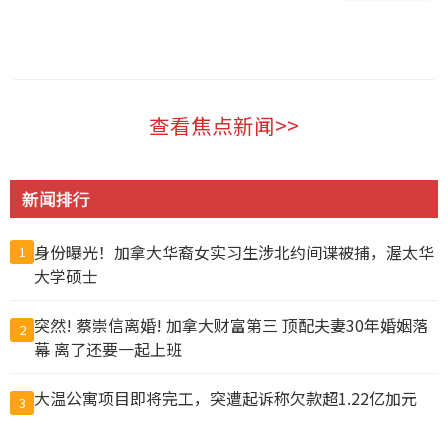
加拿大 2026-08-05
查看焦点新闻>>
新闻排行
身份曝光！加拿大华裔女实习生涉北约间谍被捕，渥太华
1
大学硕士
突然! 蔡崇信离婚! 加拿大财富第三 顶配夫妻30年婚姻落
2
幕 离了还要一起上班
大温公寓项目即将完工，突遭起诉称欠款超1.22亿加元
3
马斯克到陕西开烧烤店？ 食客随手一拍 营业额翻1倍