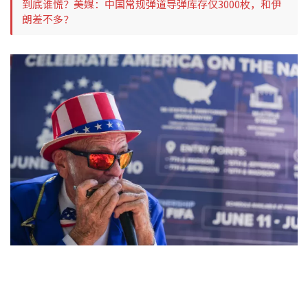
到底谁慌？美媒：中国常规弹道导弹库存仅3000枚，和伊
朗差不多？