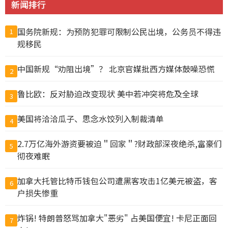
新闻排行
国务院新规：为预防犯罪可限制公民出境，公务员不得违
1
规移民
中国新规“劝阻出境”？ 北京官媒批西方媒体鼓噪恐慌
2
鲁比欧：反对胁迫改变现状 美中若冲突将危及全球
3
美国将洽洽瓜子、思念水饺列入制裁清单
4
2.7万亿海外游资要被迫＂回家＂?财政部深夜绝杀,富豪们
5
彻夜难眠
加拿大托管比特币钱包公司遭黑客攻击1亿美元被盗，客
6
户损失惨重
炸锅! 特朗普怒骂加拿大"恶劣" 占美国便宜! 卡尼正面回
7