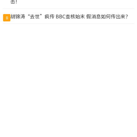
击!
胡锦涛“去世”疯传 BBC查核始末 假消息如何传出来？
8
10万人排队入籍加拿大 美占一半 现在申请要等19个月
9
惊爆! 加拿大两飞机空中相撞坠毁! 上海起飞航班也出险
10
情, 仅相距20米
查看完整榜单>>
© CACNews加拿大新闻网