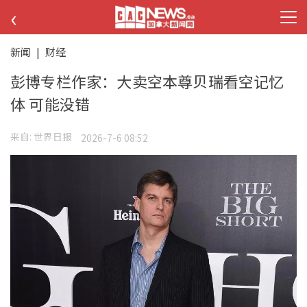
‹
新闻
|
财经
彭博专栏作家：大卖空本尊贝瑞看空记忆
体 可能没错
来自:
世界日报
2026-7-6 08:52