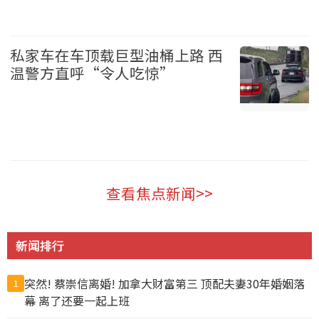
加拿大 2026-08-06
私家车在车顶载巨型油桶上路 西
温警方直呼“令人吃惊”
温哥华 2026-08-06
查看焦点新闻>>
新闻排行
突然! 蔡崇信离婚! 加拿大财富第三 顶配夫妻30年婚姻落
1
幕 离了还要一起上班