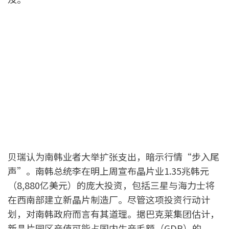
贝瑞认为南韩业者大举扩张支出，暗示行情“步入尾
声”。南韩总统李在明上周宣布晶片业1.35兆韩元
（8,880亿美元）的庞大投资，包括三星与海力士将
在西南部建立新晶片制造厂。尽管这项投资行动计
划，对南韩政府而言有其道理。据巴克莱集团估计，
新晶片园区产值可能占国内生产毛额（GDP）的