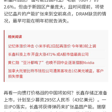
2.6%。但由于新园区产量庞大，且时间提前，将使
记忆晶片的产能扩张来到空前高点，DRAM缺货的情
况，最早可能在明年初就告消失。
相关阅读
记忆体涨价冲击 小米手机2日起再涨价 今年第3轮上调
长鑫科技上市 开盘大涨471% 成A股市值最高公司
黄仁勋“豆汁都喝了”也唤不回中企逐渐摆脱Nvidia
加拿大托管比特币钱包公司遭黑客攻击1亿美元被盗，客户
损失惨重
再看一向惯打价格战的中国将如何？长鑫存储正准备
上市，计划至少募资295亿人民币（43亿美元）。一
旦IPO落实，长鑫将获得弹药来扩张晶圆产能。据摩