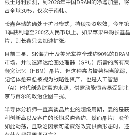
根士丹利预测，到2028年中国DRAM的净增加量，将
占全球30%，仅次于南韩。
长鑫存储的确处于扩张模式，持续投资收效，今年第
1季获利增至200亿人民币以上。如果苹果采购长鑫晶
片，则长鑫只会加速扩张。
目前三星、SK海力士及美光掌控全球约90%的DRAM
市场，并制造辉达绘图处理器（GPU）所需的所有高
频宽记忆（HBM）晶片。但这种寡占情势相当脆弱，
记忆体愈来愈被视为战略性资产，也是人工智慧
（AI）时代创造财富的来源，供需动能很容易受到北
京与首尔的政治企图干扰。
半导体分析师一直高谈晶片业的超级周期，靠的是获
利创新高以及客户的长期采购合约。然而晶片厂股价
如此动荡，且政治因素可能骤然改变供需形态时，还
有什么超级周期可言？