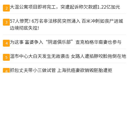
大温公寓项目即将完工，突遭起诉称欠款超1.22亿加元
2
57人惨死! 6万名非法移民突然涌入 百米冲刺如丧尸进城
3
边境彻底失控!
为这事 富婆争入“阴道俱乐部”查克柏格华裔妻也参与
4
温市中心大白天发生无故袭击 女路人遭掐脖咬脸拖倒在地
5
抓包丈夫带小三做试管 上海抗癌妻欲销毁胚胎遭拒
6
国务院新规：为预防犯罪可限制公民出境，公务员不得违
7
规移民
暗示统一？中国解放军：百年目标到关键期 注意力集中未
8
完成任务
$50卖$10! 加拿大超市印度员工换标签给自己人“打
9