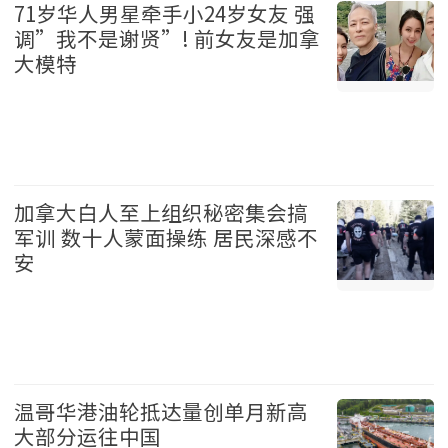
71岁华人男星牵手小24岁女友 强
调”我不是谢贤”! 前女友是加拿
大模特
娱乐 2026-08-06
加拿大白人至上组织秘密集会搞
军训 数十人蒙面操练 居民深感不
安
加拿大 2026-08-06
温哥华港油轮抵达量创单月新高
大部分运往中国