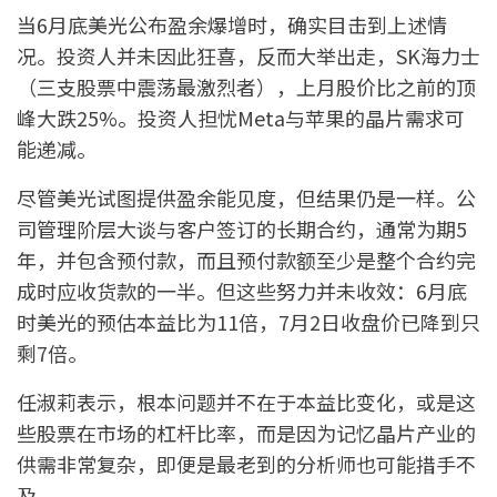
当6月底美光公布盈余爆增时，确实目击到上述情
况。投资人并未因此狂喜，反而大举出走，SK海力士
（三支股票中震荡最激烈者），上月股价比之前的顶
峰大跌25%。投资人担忧Meta与苹果的晶片需求可
能递减。
尽管美光试图提供盈余能见度，但结果仍是一样。公
司管理阶层大谈与客户签订的长期合约，通常为期5
年，并包含预付款，而且预付款额至少是整个合约完
成时应收货款的一半。但这些努力并未收效：6月底
时美光的预估本益比为11倍，7月2日收盘价已降到只
剩7倍。
任淑莉表示，根本问题并不在于本益比变化，或是这
些股票在市场的杠杆比率，而是因为记忆晶片产业的
供需非常复杂，即便是最老到的分析师也可能措手不
及。