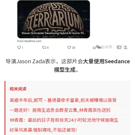
导演Jason Zada表示，这部片会
大量使用Seedance
模型生成
。
相关阅读
离婚半年后,妮可·基德曼牵手富豪,前夫被曝难以接受
一路走好！施南生追思会群星云集,林青霞哀伤送别
林青霞：最后的日子我和徐克24小时轮流地守候施南生
好莱坞黑幕:强制裸戏,不拍还被骂!