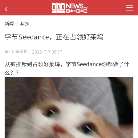
‹
新闻
|
科技
字节Seedance，正在占领好莱坞
来自:
量子位
2026-7-7 09:57
从被排斥到占领好莱坞，字节Seedance你都做了什
么？？