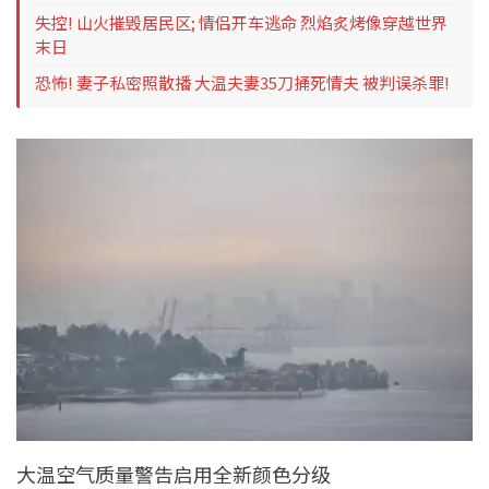
失控! 山火摧毁居民区; 情侣开车逃命 烈焰炙烤像穿越世界
末日
恐怖! 妻子私密照散播 大温夫妻35刀捅死情夫 被判误杀罪!
大温空气质量警告启用全新颜色分级