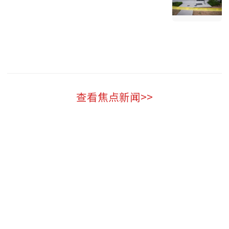
加拿大 2026-08-05
查看焦点新闻>>
新闻排行
身份曝光！加拿大华裔女实习生涉北约间谍被捕，渥太华
1
大学硕士
突然! 蔡崇信离婚! 加拿大财富第三 顶配夫妻30年婚姻落
2
幕 离了还要一起上班