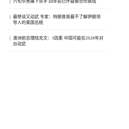
六旬华男痛下杀手 四年前已怀疑被合伙搞钱
费按年上升5.6%，达295亿元，显示2026年
初加...
薄正峰在巴沙迪那投资的35户公寓的开发
最想谈又动武 专家：特朗普是最不了解伊朗领
案，现金投入800万元左右，总贷款1500万
导人的美国总统
元，全...
伊朗德黑兰民众3日经过街道上的反美广告
澳洲前总理陆克文：3因素 中国可能在2028年对
看板。（路透）特朗普总统自认擅长看透并
台动武
利用...
澳州前总理陆克文。(欧新社资料照)澳洲前
总理陆克文在澳洲广播公司（ABC）5日播
出的专...