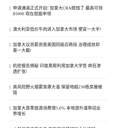
申请通道正式开启! 加拿大CRA赔钱了 最高可领
$5000 现在就能申领
加拿大税务局账户在2020年遭黑客入侵后，
澳大利亚低价牛肉进入加拿大市场 便宜一大半!
拖了6年的集体诉讼终于走到了赔钱这一
步。从8...
加拿大超市引入低价澳大利亚牛肉，与本地
加拿大议员薪资是美国同级近两倍 治理成效却
产品每公斤价差超40加元。供应紧张、气候
差一大截!
成本...
加拿大纳税人联合会报告称，加拿大省级议
机密报告揭秘 印度黑帮利用加拿大学签 疯狂渗
员平均年薪约11.5万加元，是美国州级议员
透扩张!
近两...
一份加拿大边境服务局机密报告披露，印度
高风险野火烟雾笼罩大温 保留地超230栋房屋被
比什诺伊帮派头目戈迪·布拉尔持学生签证
毁
入境...
大温哥华地区遭评级高达9级的野火烟雾笼
加拿大首季旅游消费增5.6% 本地游升温带动业
罩，奥卡纳根印第安保留地火灾致逾230栋
界增长
房屋被...
加拿大统计局公布，今年第一季全国旅游消