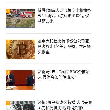
惊爆! 加拿大两飞机空中相撞坠
2
毁! 上海起飞航班也出险情, 仅
相距20米
加拿大托管比特币钱包公司遭
3
黑客攻击1亿美元被盗，客户损
失惨重
胡锦涛“去世”疯传 BBC查核始
4
末 假消息如何传出来？
恐怖! 妻子私密照散播 大温夫妻
5
35刀捅死情夫 被判误杀罪!