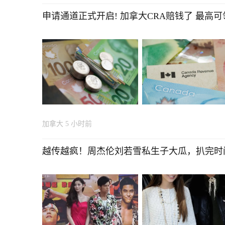
申请通道正式开启! 加拿大CRA赔钱了 最高可领
加拿大
5 小时前
越传越疯！周杰伦刘若雪私生子大瓜，扒完时