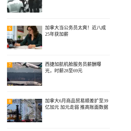
加拿大当公务员太爽！近八成
6
25年获加薪
西捷加航机舱服务员薪酬曝
7
光，时薪28至69元
加拿大6月商品贸易顺差扩至39
8
亿加元 加元走弱 推高账面数据