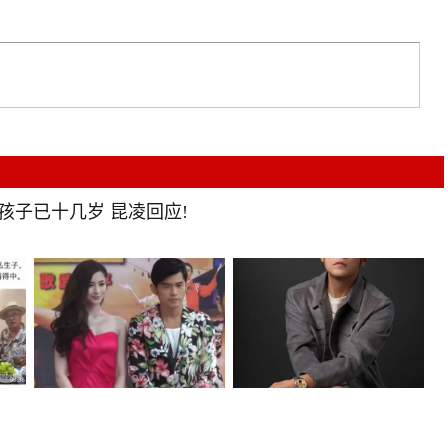
 孩子已十几岁 昆凌回应!