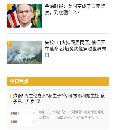
金融时报：美国变成了日元警
9
察，到底图什么？
失控! 山火摧毁居民区; 情侣开
10
车逃命 烈焰炙烤像穿越世界末
日
今日焦点
炸锅! 周杰伦卷入”私生子”传闻 被曝和她生娃 孩
子已十几岁 昆
8月5日，“周杰伦”，“刘若雪”相关话题冲到
热搜第一，后面还有3个字“私生子”。不...