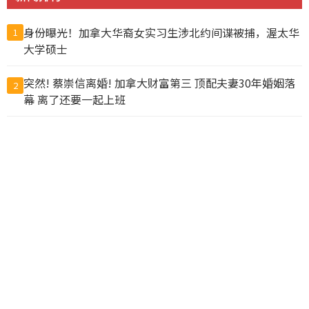
身份曝光！加拿大华裔女实习生涉北约间谍被捕，渥太华
1
大学硕士
突然! 蔡崇信离婚! 加拿大财富第三 顶配夫妻30年婚姻落
2
幕 离了还要一起上班
大温公寓项目即将完工，突遭起诉称欠款超1.22亿加元
3
马斯克到陕西开烧烤店？ 食客随手一拍 营业额翻1倍
4
57人惨死! 6万名非法移民突然涌入 百米冲刺如丧尸进城
5
边境彻底失控!
为这事 富婆争入“阴道俱乐部”查克柏格华裔妻也参与
6
力度空前！北京重要会议 传递明确信号
7