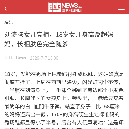
‹
娱乐
刘涛携女儿亮相，18岁女儿身高反超妈
妈，长相肤色完全随爹
来自:
江辰雨
2026-7-7 10:06
18岁，就能在秀场上把亲妈衬托成妹妹，这姑娘真是
彻底开挂了。上周在西西里海边，闪光灯闪个不停，
一半照在刘涛身上，一半却全挪到了旁边那个小麦色
肌肤、长腿修长的女孩身上。镜头里，王紫嫣只穿着
最简单的白T恤配牛仔裤，站直了身子，比168厘米
的妈妈还高出一截，170+的身高硬生生让标准码的
秀场鞋都显得小了半号。后台有人低声嘀咕：这是哪