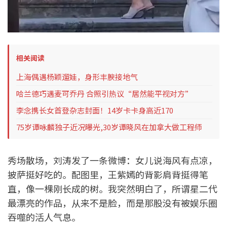
相关阅读
上海偶遇杨颖遛娃，身形丰腴接地气
哈兰德巧遇麦可乔丹 合照引热议“居然能平视对方”
李念携长女首登杂志封面！14岁卡卡身高近170
75岁谭咏麟独子近况曝光,30岁谭晓风在加拿大做工程师
秀场散场，刘涛发了一条微博：女儿说海风有点凉，
披萨挺好吃的。配图里，王紫嫣的背影肩背挺得笔
直，像一棵刚长成的树。我突然明白了，所谓星二代
最漂亮的作品，从来不是脸，而是那股没有被娱乐圈
吞噬的活人气息。