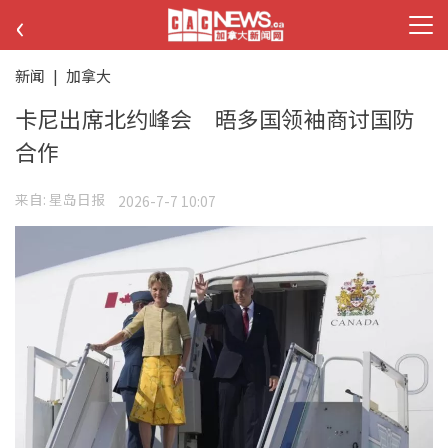
‹
新闻
|
加拿大
卡尼出席北约峰会 晤多国领袖商讨国防
合作
来自:
星岛日报
2026-7-7 10:07