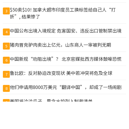
$50卖$10! 加拿大超市印度员工换标签给自己人“打
3
折”, 结果惨了
中国公布出境入境规定 危害国安、违反出口管制禁出境
4
猪肉冒充驴肉卖出上亿元，山东商人一审被判无期
5
中国新规“劝阻出境”？ 北京官媒批西方媒体鼓噪恐慌
6
鲁比欧：反对胁迫改变现状 美中若冲突将危及全球
7
他们申请用8000万美元“翻译中国”，却成了一场闹剧
8
美国将洽洽瓜子、思念水饺列入制裁清单
9
温哥华两教会学校涉虐童集体诉讼 法院准以3000万元和
10
解