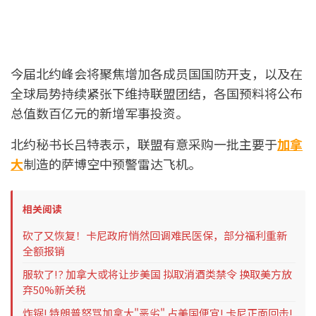
今届北约峰会将聚焦增加各成员国国防开支，以及在
全球局势持续紧张下维持联盟团结，各国预料将公布
总值数百亿元的新增军事投资。
北约秘书长吕特表示，联盟有意采购一批主要于
加拿
大
制造的萨博空中预警雷达飞机。
相关阅读
砍了又恢复！卡尼政府悄然回调难民医保，部分福利重新
全额报销
服软了!? 加拿大或将让步美国 拟取消酒类禁令 换取美方放
弃50%新关税
炸锅! 特朗普怒骂加拿大"恶劣" 占美国便宜! 卡尼正面回击!