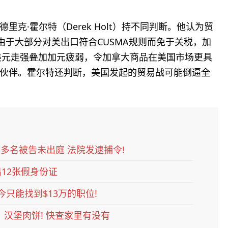
克·霍尔特（Derek Holt）持不同判断。他认为贸
由于大部分对美出口符合CUSMA规则而免于关税，加
。美元走强叠加加元疲弱，令加拿大商品在美国市场更具
伙伴。霍尔特还判断，美国发起的贸易战可能倒逼全
万! 多名被告未出庭 法院发逮捕令!
12张假身份证
如今只能找到$13万的职位!
、汉堡肉饼! 快查家里有没有