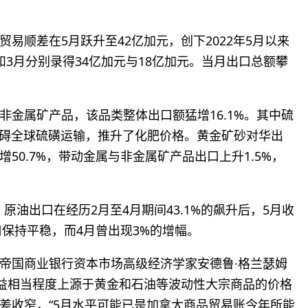
易顺差在5月跃升至42亿加元，创下2022年5月以来
3月分别录得34亿加元与18亿加元。当月出口总额攀
金属矿产品，该品类整体出口额猛增16.1%。其中硫
阻碍全球硫磺运输，推升了化肥价格。黄金矿砂对华出
50.7%，带动金属与非金属矿产品出口上升1.5%，
原油出口在经历2月至4月期间43.1%的飙升后，5月收
口保持平稳，而4月曾出现3%的增幅。
帝国商业银行资本市场高级经济学家安德鲁·格兰瑟姆
个月的收益相当程度上源于黄金和石油等波动性大宗商品的价格
差收窄，“5月水平可能已是加拿大商品贸易账今年所能