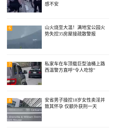
感不安
山火烧至大温！满地宝公园火
6
势失控35房屋接疏散警报
私家车在车顶载巨型油桶上路
7
西温警方直呼“令人吃惊”
安省男子操控18岁女性卖淫并
8
致其怀孕 仅额外获刑一天