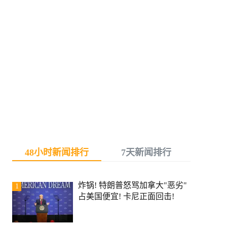
48小时新闻排行
7天新闻排行
炸锅! 特朗普怒骂加拿大"恶劣"
1
占美国便宜! 卡尼正面回击!