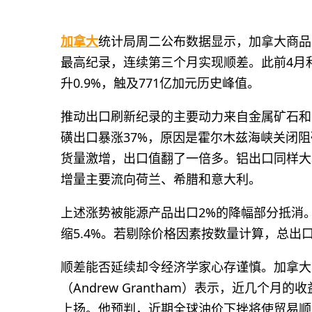
加拿大
统计局周二公布数据显示，加拿大商品贸
最高纪录，连续第三个月实现顺差。此前4月和
升0.9%，触及771亿加元历史峰值。
推动出口刷新纪录的主要动力来自金属矿石和非
磺出口暴涨37%，原因是霍尔木兹海峡关闭
货量激增，出口值翻了一倍多。铝出口同样大增
增量主要流向荷兰、希腊和意大利。
上述涨势被能源产品出口2%的降幅部分抵消。
缩5.4%。若剔除价格因素按数量计算，总出
顺差能否延续却令经济学家心存谨慎。加拿大
（Andrew Grantham）表示，近几
上扬。他预判，近期全球油价下挫将使贸易顺