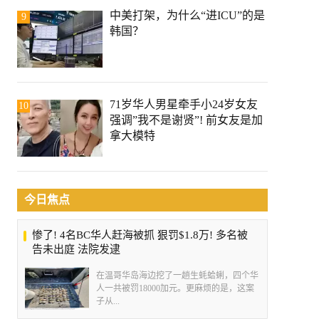
中美打架，为什么“进ICU”的是
9
韩国？
71岁华人男星牵手小24岁女友
10
强调”我不是谢贤”! 前女友是加
拿大模特
今日焦点
惨了! 4名BC华人赶海被抓 狠罚$1.8万! 多名被
告未出庭 法院发逮
在温哥华岛海边挖了一趟生蚝蛤蜊，四个华
人一共被罚18000加元。更麻烦的是，这案
子从...