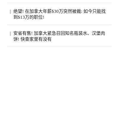
（Jamie Di...
步入中年之后，许多人会发现身边患癌的亲
绝望! 在加拿大年薪$30万突然被裁: 如今只能找
友似乎变多了。五十岁的老张就是如此，原
到$13万的职位!
本以...
近日，在Reddit的加拿大求职论坛
安省有售! 加拿大紧急召回知名瓶装水、汉堡肉
（r/CanadaJobs）上，一篇关于薪资断崖式
饼! 快查家里有没有
下跌的帖子引...
加拿大食品检验局（CFIA）近日接连发布
两则食品召回通知，涉及知名品牌瓶装水和
鸡肉汉...