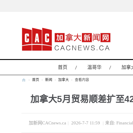
首页
温哥华
加拿
›
首页
›
新闻
›
加拿大
›
查看内容
加
加拿大5月贸易顺差扩至42
拿
大
新
闻
加新网CACnews.ca
|
2026-7-7 11:59
|
来自: Financial
网