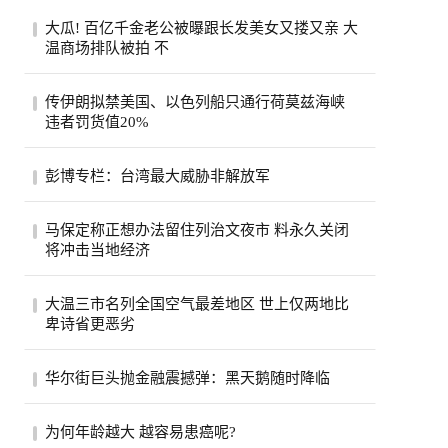
大瓜! 百亿千金老公被曝跟长发美女又搂又亲 大
温商场排队被拍 不
一段在温哥华街头随手拍下的手机视频，突
传伊朗拟禁美国、以色列船只通行荷莫兹海峡
然把香港豪门圈炸开了锅。8月6日，有网友
违者罚货值20%
在社...
伊朗荷莫兹海峡8月5日照片。(美联社)伊朗
彭博专栏：台湾最大威胁非解放军
半官方媒体法斯通讯社（Fars）引述一名议
员说...
彭博专栏作家瓦斯瓦尼表示，比起解放军，
马保定称正想办法留住列治文夜市 料永久关闭
台湾民众更该担心中共的认知作战。（美联
将冲击当地经济
社）...
列治文夜市能否在市内其他地方找到新的落
大温三市名列全国空气最差地区 世上仅两地比
脚点？列治文市官员们希望如此，他们担心
卑诗省更恶劣
今年...
受山火烟雾影响，卑诗省南部内陆名登全球
华尔街巨头抛金融震撼弹：黑天鹅随时降临
空气质素最恶劣地区之列。目前世上只有巴
基斯...
股市屡创新高、投资热度不减，但华尔街却
为何年龄越大 越容易患癌呢?
开始拉响警报。摩根大通执行长戴蒙