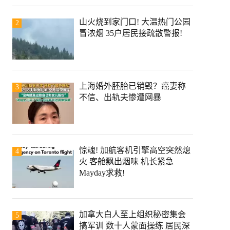
山火烧到家门口! 大温热门公园
2
冒浓烟 35户居民接疏散警报!
上海婚外胚胎已销毁？癌妻称
3
不信、出轨夫惨遭网暴
惊魂! 加航客机引擎高空突然熄
4
火 客舱飘出烟味 机长紧急
Mayday求救!
加拿大白人至上组织秘密集会
5
搞军训 数十人蒙面操练 居民深