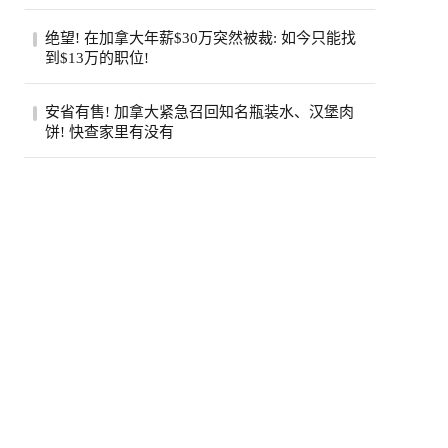
（Jamie Di...
步入中年之后，许多人会发现身边患癌的亲
绝望! 在加拿大年薪$30万突然被裁: 如今只能找
友似乎变多了。五十岁的老张就是如此，原
到$13万的职位!
本以...
近日，在Reddit的加拿大求职论坛
安省有售! 加拿大紧急召回知名瓶装水、汉堡肉
（r/CanadaJobs）上，一篇关于薪资断崖式
饼! 快查家里有没有
下跌的帖子引...
加拿大食品检验局（CFIA）近日接连发布
两则食品召回通知，涉及知名品牌瓶装水和
鸡肉汉...