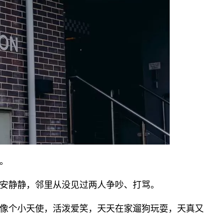
。
安静静，邻里从没见过两人争吵、打骂。
像个小天使，活泼爱笑，天天在家遛狗玩耍，天真又