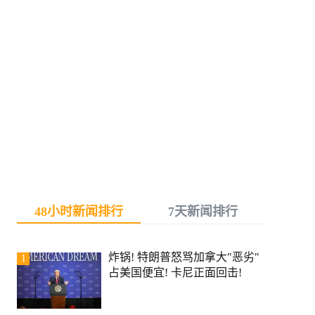
48小时新闻排行
7天新闻排行
炸锅! 特朗普怒骂加拿大"恶劣"
1
占美国便宜! 卡尼正面回击!