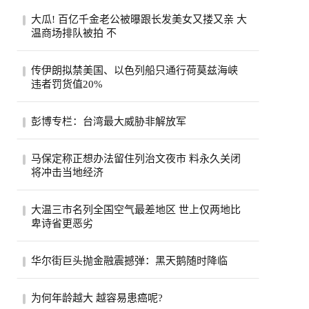
大瓜! 百亿千金老公被曝跟长发美女又搂又亲 大
温商场排队被拍 不
一段在温哥华街头随手拍下的手机视频，突
传伊朗拟禁美国、以色列船只通行荷莫兹海峡
然把香港豪门圈炸开了锅。8月6日，有网友
违者罚货值20%
在社...
伊朗荷莫兹海峡8月5日照片。(美联社)伊朗
彭博专栏：台湾最大威胁非解放军
半官方媒体法斯通讯社（Fars）引述一名议
员说...
彭博专栏作家瓦斯瓦尼表示，比起解放军，
马保定称正想办法留住列治文夜市 料永久关闭
台湾民众更该担心中共的认知作战。（美联
将冲击当地经济
社）...
列治文夜市能否在市内其他地方找到新的落
大温三市名列全国空气最差地区 世上仅两地比
脚点？列治文市官员们希望如此，他们担心
卑诗省更恶劣
今年...
受山火烟雾影响，卑诗省南部内陆名登全球
华尔街巨头抛金融震撼弹：黑天鹅随时降临
空气质素最恶劣地区之列。目前世上只有巴
基斯...
股市屡创新高、投资热度不减，但华尔街却
为何年龄越大 越容易患癌呢?
开始拉响警报。摩根大通执行长戴蒙