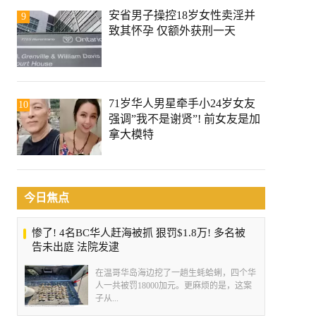
安省男子操控18岁女性卖淫并
9
致其怀孕 仅额外获刑一天
71岁华人男星牵手小24岁女友
10
强调”我不是谢贤”! 前女友是加
拿大模特
今日焦点
惨了! 4名BC华人赶海被抓 狠罚$1.8万! 多名被
告未出庭 法院发逮
在温哥华岛海边挖了一趟生蚝蛤蜊，四个华
人一共被罚18000加元。更麻烦的是，这案
子从...