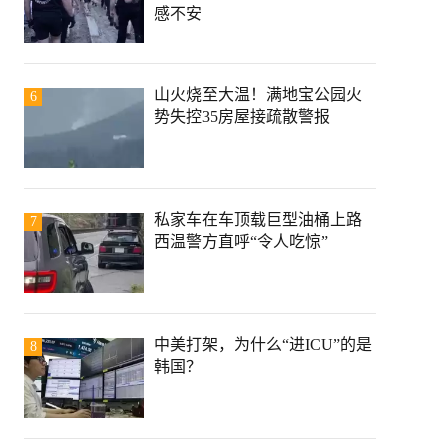
感不安
山火烧至大温！满地宝公园火
6
势失控35房屋接疏散警报
私家车在车顶载巨型油桶上路
7
西温警方直呼“令人吃惊”
中美打架，为什么“进ICU”的是
8
韩国？