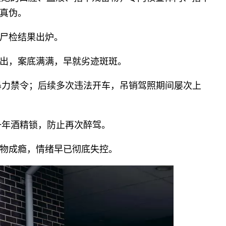
真伪。
尸检结果出炉。
出，案底满满，早就劣迹斑斑。
达暴力禁令；后续多次违法开车，吊销驾照期间屡次上
一年酒精锁，防止再次醉驾。
物成瘾，情绪早已彻底失控。