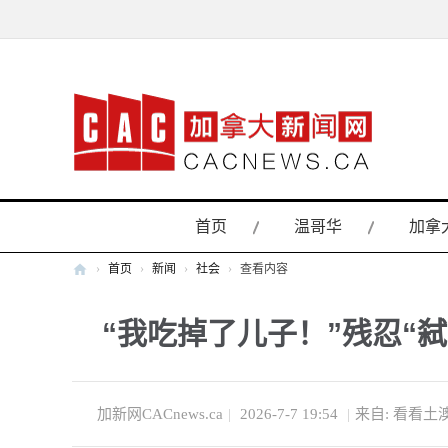
首页
温哥华
加拿
›
首页
›
新闻
›
社会
›
查看内容
加
“我吃掉了儿子！”残忍“
拿
大
新
闻
加新网CACnews.ca
|
2026-7-7 19:54
|
来自: 看看土
网