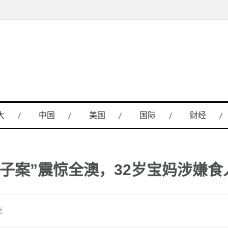
大
中国
美国
国际
财经
弑子案”震惊全澳，32岁宝妈涉嫌食
澳