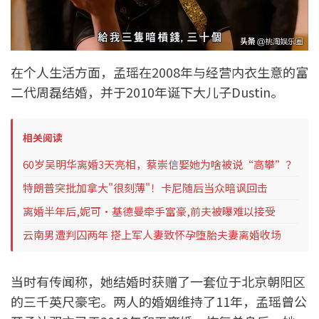
在个人生活方面，孟瑶在2008年与经营内衣生意的富
二代周磊结婚，并于2010年诞下大儿子Dustin。
相关阅读
60岁吴明华离婚3天亮相，蔡崇信娶她为啥被说“高攀”？
特朗普突批加拿大"很刻薄"！卡尼随后当众暗讽回击
离婚半年后,妮可·基德曼牵手富豪,前夫被曝难以接受
云南男遭判囚两年 搭上军人妻致怀孕堕胎夫妻离婚收场
当时有传闻称，她结婚时获赠了一套位于北京朝阳区
的三千英尺豪宅。两人的婚姻维持了11年，孟瑶曾公