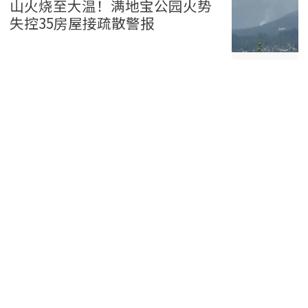
山火烧至大温！满地宝公园火势
失控35房屋接疏散警报
温哥华 2026-08-06
山火烧到家门口! 大温热门公园冒
浓烟 35户居民接疏散警报!