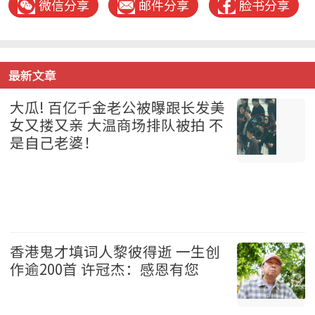
微信分享
邮件分享
脸书分享
最新文章
大瓜! 百亿千金老公被曝跟长发美
女又搂又亲 大温商场排队被拍 不
是自己老婆！
温哥华 2026-08-07
香港鬼才填词人黎彼得逝 一生创
作逾200首 许冠杰：感恩有您