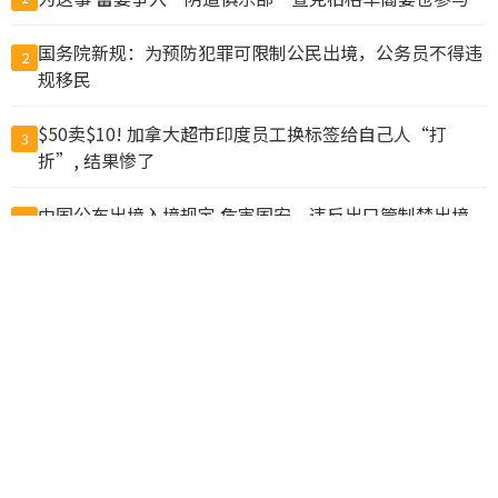
国务院新规：为预防犯罪可限制公民出境，公务员不得违
2
规移民
$50卖$10! 加拿大超市印度员工换标签给自己人“打
3
折”, 结果惨了
中国公布出境入境规定 危害国安、违反出口管制禁出境
4
猪肉冒充驴肉卖出上亿元，山东商人一审被判无期
5
中国新规“劝阻出境”？ 北京官媒批西方媒体鼓噪恐慌
6
鲁比欧：反对胁迫改变现状 美中若冲突将危及全球
7
他们申请用8000万美元“翻译中国”，却成了一场闹剧
8
美国将洽洽瓜子、思念水饺列入制裁清单
9