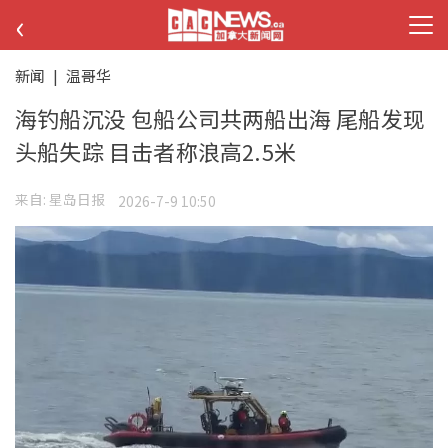
‹
新闻
|
温哥华
海钓船沉没 包船公司共两船出海 尾船发现
头船失踪 目击者称浪高2.5米
来自:
星岛日报
2026-7-9 10:50