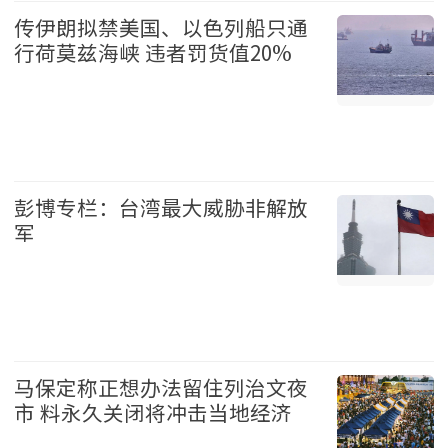
传伊朗拟禁美国、以色列船只通
行荷莫兹海峡 违者罚货值20%
国际 2026-08-07
彭博专栏：台湾最大威胁非解放
军
台湾 2026-08-07
马保定称正想办法留住列治文夜
市 料永久关闭将冲击当地经济