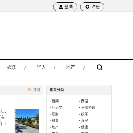
登陆
注册
娱乐
华人
地产
订阅
相关分类
•
新闻
•
西温
•
列治文
•
使用协议
关注，
•
理财
•
娱乐
所有
•
教育
•
移民
陷且
•
地产
•
健康