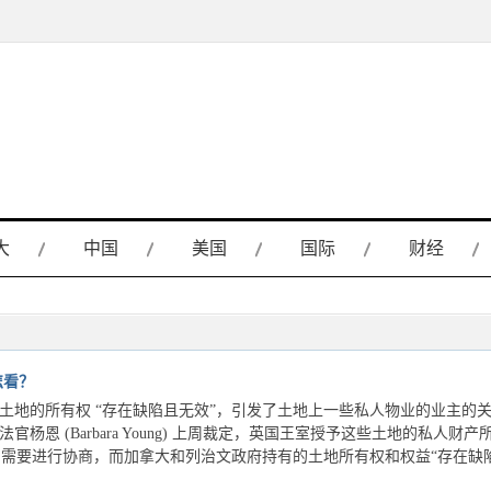
大
中国
美国
国际
财经
怎看？
土地的所有权 “存在缺陷且无效”，引发了土地上一些私人物业的业主的
 (Barbara Young) 上周裁定，英国王室授予这些土地的私人财产
的所有权，需要进行协商，而加拿大和列治文政府持有的土地所有权和权益“存在缺