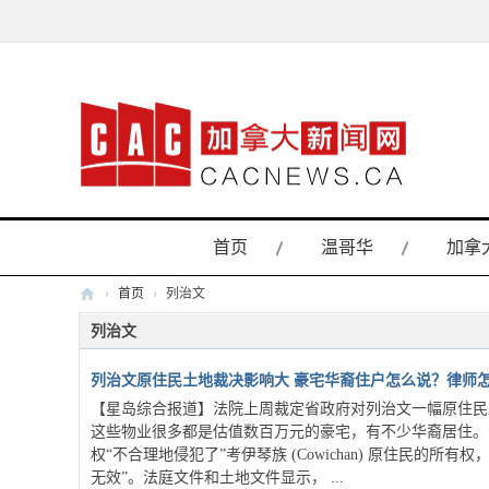
首页
温哥华
加拿
›
首页
›
列治文
加
列治文
拿
列治文原住民土地裁决影响大 豪宅华裔住户怎么说？律师
大
【星岛综合报道】法院上周裁定省政府对列治文一幅原住民
新
这些物业很多都是估值数百万元的豪宅，有不少华裔居住。法官杨恩
闻
权“不合理地侵犯了”考伊琴族 (Cowichan) 原住民
无效”。法庭文件和土地文件显示， ...
网