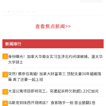
加拿大 2026-08-05
查看焦点新闻>>
新闻排行
身份曝光！加拿大华裔女实习生涉北约间谍被捕，渥太华
1
大学硕士
突然! 蔡崇信离婚! 加拿大财富第三 顶配夫妻30年婚姻落
2
幕 离了还要一起上班
大温公寓项目即将完工，突遭起诉称欠款超1.22亿加元
3
马斯克到陕西开烧烤店？ 食客随手一拍 营业额翻1倍
4