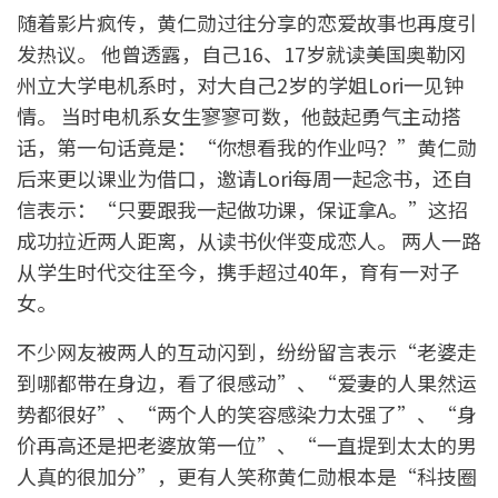
随着影片疯传，黄仁勋过往分享的恋爱故事也再度引
发热议。 他曾透露，自己16、17岁就读美国奥勒冈
州立大学电机系时，对大自己2岁的学姐Lori一见钟
情。 当时电机系女生寥寥可数，他鼓起勇气主动搭
话，第一句话竟是：“你想看我的作业吗？”黄仁勋
后来更以课业为借口，邀请Lori每周一起念书，还自
信表示：“只要跟我一起做功课，保证拿A。”这招
成功拉近两人距离，从读书伙伴变成恋人。 两人一路
从学生时代交往至今，携手超过40年，育有一对子
女。
不少网友被两人的互动闪到，纷纷留言表示“老婆走
到哪都带在身边，看了很感动”、“爱妻的人果然运
势都很好”、“两个人的笑容感染力太强了”、“身
价再高还是把老婆放第一位”、“一直提到太太的男
人真的很加分”，更有人笑称黄仁勋根本是“科技圈