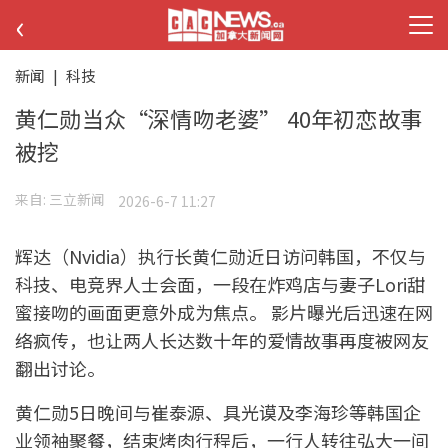
‹
新闻
|
科技
黄仁勋当众“深情吻老婆” 40年初恋故事
被挖
来自:
三立新闻
2026-6-7 11:27
辉达（Nvidia）执行长黄仁勋近日访问韩国，不仅与
科技、电竞界人士会面，一段在炸鸡店与妻子Lori甜
蜜接吻的画面更意外成为焦点。 影片曝光后迅速在网
络疯传，也让两人长达数十年的爱情故事再度被网友
翻出讨论。
黄仁勋5日晚间与崔泰源、具光谟及李海珍等韩国企
业领袖聚餐，结束烤肉行程后，一行人转往弘大一间