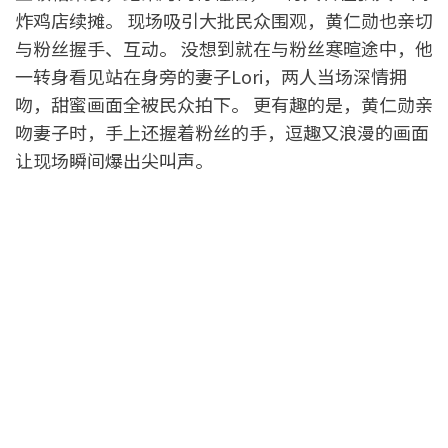
炸鸡店续摊。 现场吸引大批民众围观，黄仁勋也亲切
与粉丝握手、互动。 没想到就在与粉丝寒暄途中，他
一转身看见站在身旁的妻子Lori，两人当场深情拥
吻，甜蜜画面全被民众拍下。 更有趣的是，黄仁勋亲
吻妻子时，手上还握着粉丝的手，逗趣又浪漫的画面
让现场瞬间爆出尖叫声。