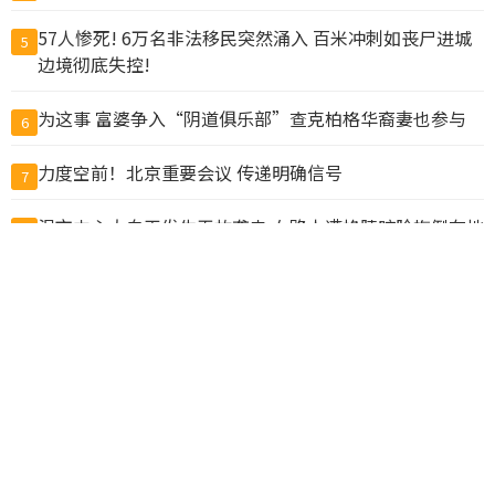
57人惨死! 6万名非法移民突然涌入 百米冲刺如丧尸进城
5
边境彻底失控!
为这事 富婆争入“阴道俱乐部”查克柏格华裔妻也参与
6
力度空前！北京重要会议 传递明确信号
7
温市中心大白天发生无故袭击 女路人遭掐脖咬脸拖倒在地
8
川习9月会前美中高层通话 华府盼北京落实经贸承诺
9
抓包丈夫带小三做试管 上海抗癌妻欲销毁胚胎遭拒
10
查看完整榜单>>