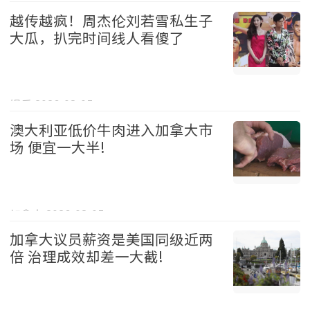
越传越疯！周杰伦刘若雪私生子
大瓜，扒完时间线人看傻了
娱乐 2026-08-05
澳大利亚低价牛肉进入加拿大市
场 便宜一大半!
加拿大 2026-08-05
加拿大议员薪资是美国同级近两
倍 治理成效却差一大截!