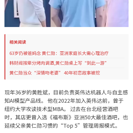
相关阅读
63岁仍被爸妈念 黄仁勋：亚洲家庭长大需心理治疗
韩财阀按辈分烤肉调酒,黄仁勋桌上写“到此一游”
黄仁勋当众“深情吻老婆” 40年初恋故事被挖
现年36岁的黄胜斌，目前负责英伟达机器人与自主感
知AI模型产品线。 他在2022年加入英伟达前，曾于
纽约大学攻读技术型MBA。 过去在台北经营酒吧
时，其店更曾入选《福布斯》亚洲50大最佳酒吧，也
延续父亲黄仁勋习惯的“Top 5”管理周报模式。