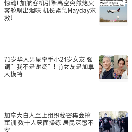
惊魂! 加航客机引擎高空突然熄火
客舱飘出烟味 机长紧急Mayday求
救!
加拿大 2026-08-06
71岁华人男星牵手小24岁女友 强
调”我不是谢贤”! 前女友是加拿
大模特
娱乐 2026-08-06
加拿大白人至上组织秘密集会搞
军训 数十人蒙面操练 居民深感不
安