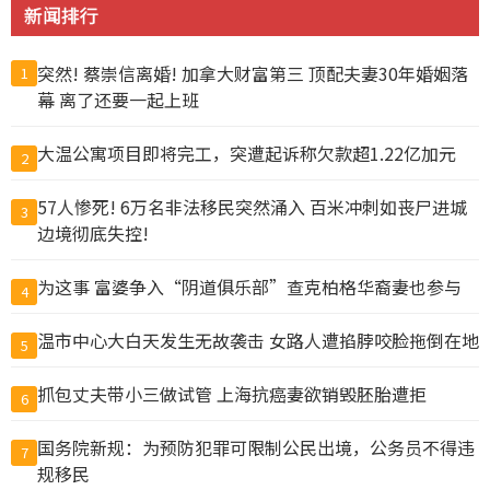
新闻排行
突然! 蔡崇信离婚! 加拿大财富第三 顶配夫妻30年婚姻落
1
幕 离了还要一起上班
大温公寓项目即将完工，突遭起诉称欠款超1.22亿加元
2
57人惨死! 6万名非法移民突然涌入 百米冲刺如丧尸进城
3
边境彻底失控!
为这事 富婆争入“阴道俱乐部”查克柏格华裔妻也参与
4
温市中心大白天发生无故袭击 女路人遭掐脖咬脸拖倒在地
5
抓包丈夫带小三做试管 上海抗癌妻欲销毁胚胎遭拒
6
国务院新规：为预防犯罪可限制公民出境，公务员不得违
7
规移民