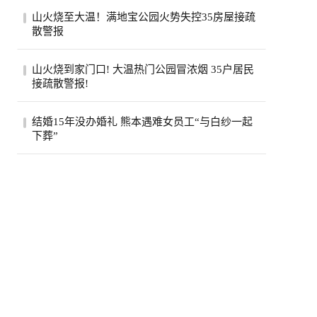
美国政府已退还约1000亿美元关税，约占依
山火烧至大温！满地宝公园火势失控35房屋接疏
据国际紧急经济权力法所征税款的六成。最
散警报
高法...
位于卑诗省大温地区的满地宝周三(5日)下午
山火烧到家门口! 大温热门公园冒浓烟 35户居民
发生山火，当局下午稍晚更新消息，称已有
接疏散警报!
两...
卑诗省大温贝尔卡拉地区公园周三突发野
结婚15年没办婚礼 熊本遇难女员工“与白纱一起
火，安莫尔村35处房产接疏散警报。高压电
下葬”
线一度...
熊本7.1强震后，7月30日拍摄到的永旺梦乐
城熊本。(欧新社)日本熊本县“永旺梦乐城熊
本...