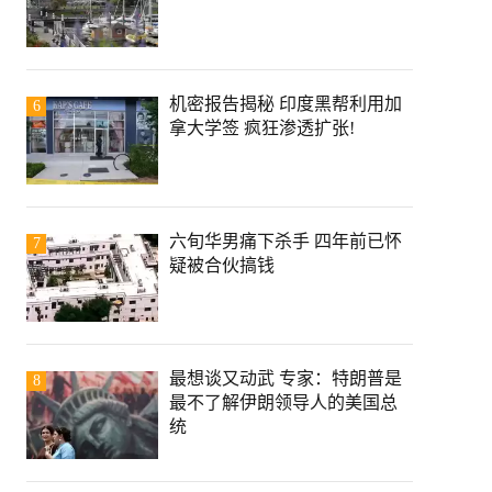
机密报告揭秘 印度黑帮利用加
6
拿大学签 疯狂渗透扩张!
六旬华男痛下杀手 四年前已怀
7
疑被合伙搞钱
最想谈又动武 专家：特朗普是
8
最不了解伊朗领导人的美国总
统