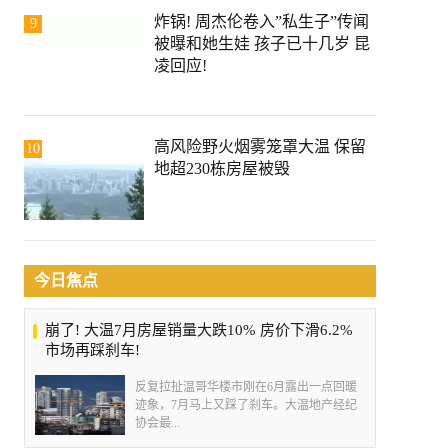
炸锅! 周杰伦卷入”私生子”传闻
9
被曝和她生娃 孩子已十几岁 昆
凌回应!
高风险野火烟雾笼罩大温 保留
10
地超230栋房屋被毁
今日焦点
崩了! 大温7月房屋销量大跌10% 房价下滑6.2%
市场再踩刹车!
反复拉扯温哥华楼市刚在6月露出一点回暖
迹象，7月马上又踩了刹车。大温地产经纪
协会最...