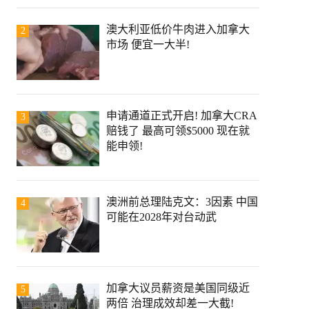
澳大利亚低价牛肉进入加拿大
2
市场 便宜一大半!
申请通道正式开启! 加拿大CRA
3
赔钱了 最高可领$5000 现在就
能申领!
澳洲前总理陆克文：3因素 中国
4
可能在2028年对台动武
加拿大议员薪资是美国同级近
5
两倍 治理成效却差一大截!