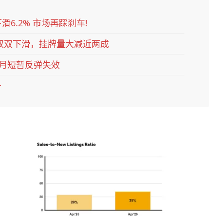
滑6.2% 市场再踩刹车!
双双下滑，挂牌量大减近两成
6月短暂反弹失效
号