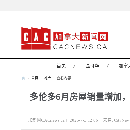
首页
温哥华
加拿
›
首页
›
地产
›
查看内容
加
多伦多6月房屋销量增加
拿
大
新
闻
加新网CACnews.ca
|
2026-7-3 12:06
|
来自: CityNew
网