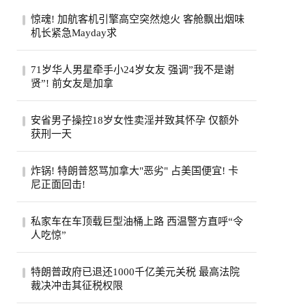
惊魂! 加航客机引擎高空突然熄火 客舱飘出烟味
机长紧急Mayday求
一架从多伦多飞往旧金山的加航客机，眼看
71岁华人男星牵手小24岁女友 强调”我不是谢
就要抵达目的地，机舱里却突然冒出烟味，
贤”! 前女友是加拿
一号...
71岁的台湾老牌男星姜厚任，刚过完生日，
安省男子操控18岁女性卖淫并致其怀孕 仅额外
顺手官宣了女友。女友陈苡㛤（童芯），比
获刑一天
他整...
安大略省47岁男子霍格亚尼因操控18岁女性
炸锅! 特朗普怒骂加拿大"恶劣" 占美国便宜! 卡
卖淫并致其怀孕，被判处已羁押时间之外仅
尼正面回击!
一天...
特朗普怒斥加拿大“讨厌”，加总理卡尼回应
私家车在车顶载巨型油桶上路 西温警方直呼“令
将继续捍卫本国利益，同一天加美贸易官员
人吃惊”
恢...
西温哥华警方近日重点报告了他们在长周末
特朗普政府已退还1000千亿美元关税 最高法院
期间进行的一次罕见的交通拦截。西温警局
裁决冲击其征税权限
在社...