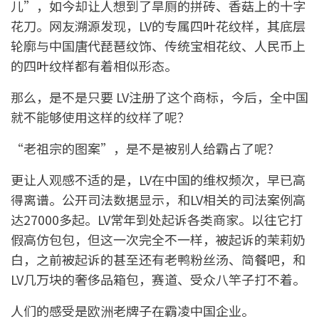
儿”，如今却让人想到了旱厕的拼砖、香菇上的十字
花刀。网友溯源发现，LV的专属四叶花纹样，其底层
轮廓与中国唐代琵琶纹饰、传统宝相花纹、人民币上
的四叶纹样都有着相似形态。
那么，是不是只要 LV注册了这个商标，今后，全中国
就不能够使用这样的纹样了呢？
“老祖宗的图案”，是不是被别人给霸占了呢？
更让人观感不适的是，LV在中国的维权频次，早已高
得离谱。公开司法数据显示，和LV相关的司法案例高
达27000多起。LV常年到处起诉各类商家。以往它打
假高仿包包，但这一次完全不一样，被起诉的茉莉奶
白，之前被起诉的甚至还有老鸭粉丝汤、简餐吧，和
LV几万块的奢侈品箱包，赛道、受众八竿子打不着。
人们的感受是欧洲老牌子在霸凌中国企业。