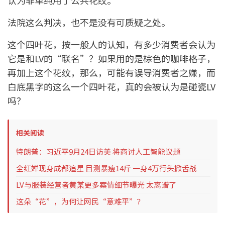
认为非单纯用了公共花纹。
法院这么判决，也不是没有可质疑之处。
这个四叶花，按一般人的认知，有多少消费者会认为
它是和LV的“联名”？如果用的是棕色的咖啡格子，
再加上这个花纹，那么，可能有误导消费者之嫌，而
白底黑字的这么一个四叶花，真的会被认为是碰瓷LV
吗？
相关阅读
特朗普：习近平9月24日访美 将商讨人工智能议题
全红婵现身成都追星 目测暴瘦14斤 一身4万行头掀舌战
LV与服装经营者黄某更多案情细节曝光 太离谱了
这朵“花”，为何让网民“意难平”？