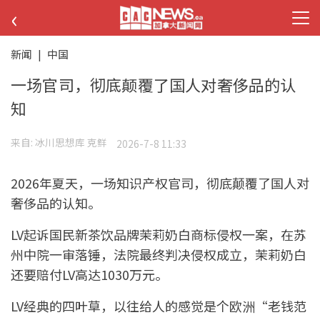
‹
新闻
|
中国
一场官司，彻底颠覆了国人对奢侈品的认
知
来自:
冰川思想库 克鲜
2026-7-8 11:33
2026年夏天，一场知识产权官司，彻底颠覆了国人对
奢侈品的认知。
LV起诉国民新茶饮品牌茉莉奶白商标侵权一案，在苏
州中院一审落锤，法院最终判决侵权成立，茉莉奶白
还要赔付LV高达1030万元。
LV经典的四叶草，以往给人的感觉是个欧洲“老钱范