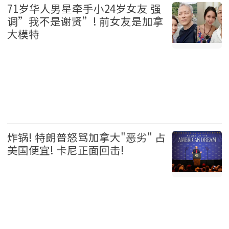
71岁华人男星牵手小24岁女友 强
调”我不是谢贤”! 前女友是加拿
大模特
娱乐 2026-08-06
炸锅! 特朗普怒骂加拿大"恶劣" 占
美国便宜! 卡尼正面回击!