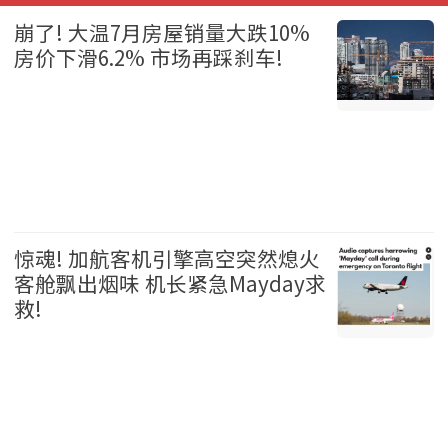
崩了! 大温7月房屋销量大跌10%
房价下滑6.2% 市场再踩刹车!
温哥华 2026-08-06
惊魂! 加航客机引擎高空突然熄火
客舱飘出烟味 机长紧急Mayday求
救!