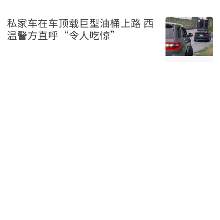
加拿大 2026-08-06
私家车在车顶载巨型油桶上路 西
温警方直呼“令人吃惊”
温哥华 2026-08-06
查看焦点新闻>>
新闻排行
突然! 蔡崇信离婚! 加拿大财富第三 顶配夫妻30年婚姻落
1
幕 离了还要一起上班