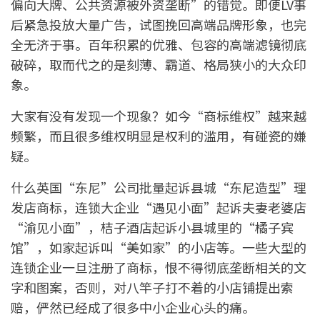
偏向大牌、公共资源被外资垄断”的错觉。即便LV事
后紧急投放大量广告，试图挽回高端品牌形象，也完
全无济于事。百年积累的优雅、包容的高端滤镜彻底
破碎，取而代之的是刻薄、霸道、格局狭小的大众印
象。
大家有没有发现一个现象？如今“商标维权”越来越
频繁，而且很多维权明显是权利的滥用，有碰瓷的嫌
疑。
什么英国“东尼”公司批量起诉县城“东尼造型”理
发店商标，连锁大企业“遇见小面”起诉夫妻老婆店
“渝见小面”，桔子酒店起诉小县城里的“橘子宾
馆”，如家起诉叫“美如家”的小店等。一些大型的
连锁企业一旦注册了商标，恨不得彻底垄断相关的文
字和图案，否则，对八竿子打不着的小店铺提出索
赔，俨然已经成了很多中小企业心头的痛。