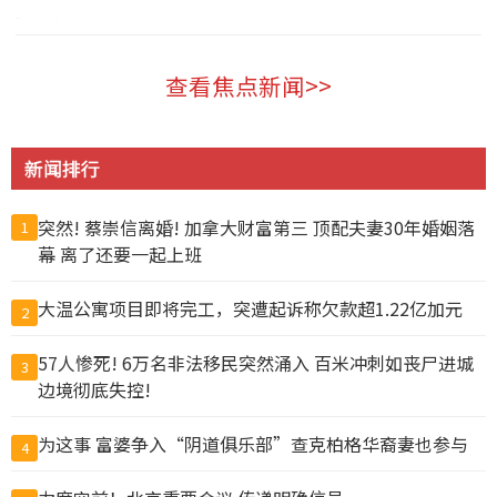
温哥华 2026-08-06
查看焦点新闻>>
新闻排行
突然! 蔡崇信离婚! 加拿大财富第三 顶配夫妻30年婚姻落
1
幕 离了还要一起上班
大温公寓项目即将完工，突遭起诉称欠款超1.22亿加元
2
57人惨死! 6万名非法移民突然涌入 百米冲刺如丧尸进城
3
边境彻底失控!
为这事 富婆争入“阴道俱乐部”查克柏格华裔妻也参与
4