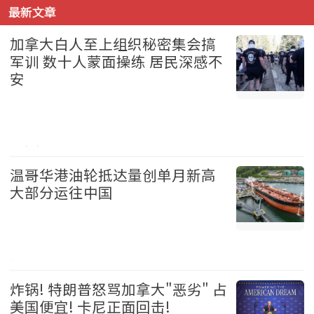
最新文章
加拿大白人至上组织秘密集会搞
军训 数十人蒙面操练 居民深感不
安
加拿大 2026-08-06
温哥华港油轮抵达量创单月新高
大部分运往中国
温哥华 2026-08-06
炸锅! 特朗普怒骂加拿大"恶劣" 占
美国便宜! 卡尼正面回击!