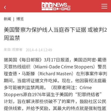
‹
新闻
|
博览
美国警察为保护线人当庭吞下证据 或被判2
周监禁
来自:
观察者
2014-4-14 12:49
据英国《每日邮报》3月17日报道，美国迈阿密-戴德
灭罪热线组织（Miami-Dade Crime Stoppers）警员
理查德·马斯滕（Richard Masten）在刑事案件审判
期间，当庭将证据文件吃掉。现在，他因藐视法庭最
多可能被判监禁两周。（观察者网注：Crime
Stoppers源自1976年诞生于美国的“犯罪终结者”
计划，旨在解决那些侦破不了的案件，鼓励社区公民
提供线索，并给予奖励，其最大的特点就是强制性匿