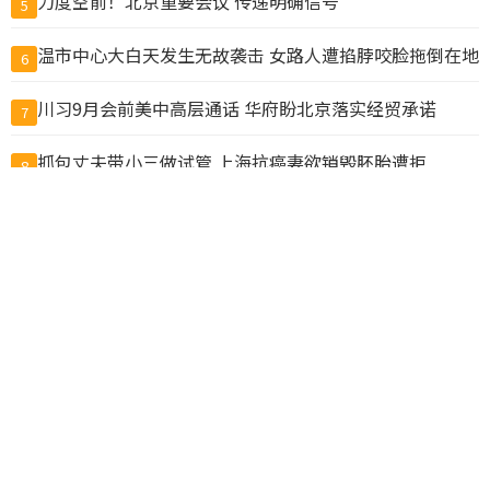
力度空前！北京重要会议 传递明确信号
5
温市中心大白天发生无故袭击 女路人遭掐脖咬脸拖倒在地
6
川习9月会前美中高层通话 华府盼北京落实经贸承诺
7
抓包丈夫带小三做试管 上海抗癌妻欲销毁胚胎遭拒
8
国务院新规：为预防犯罪可限制公民出境，公务员不得违
9
规移民
暗示统一？中国解放军：百年目标到关键期 注意力集中未
10
完成任务
查看完整榜单>>