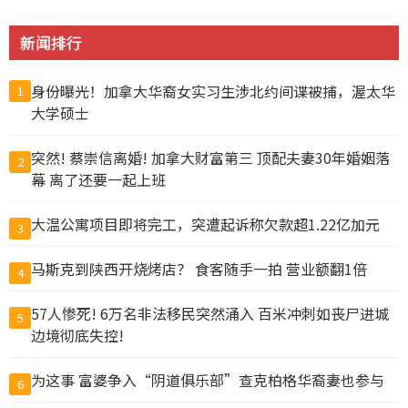
新闻排行
身份曝光！加拿大华裔女实习生涉北约间谍被捕，渥太华
1
大学硕士
突然! 蔡崇信离婚! 加拿大财富第三 顶配夫妻30年婚姻落
2
幕 离了还要一起上班
大温公寓项目即将完工，突遭起诉称欠款超1.22亿加元
3
马斯克到陕西开烧烤店？ 食客随手一拍 营业额翻1倍
4
57人惨死! 6万名非法移民突然涌入 百米冲刺如丧尸进城
5
边境彻底失控!
为这事 富婆争入“阴道俱乐部”查克柏格华裔妻也参与
6